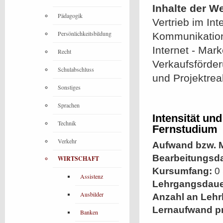
Inhalte der W
Pädagogik
Vertrieb im Int
Persönlichkeitsbildung
Kommunikation
Internet - Mar
Recht
Verkaufsförde
Schulabschluss
und Projektrea
Sonstiges
Sprachen
Intensität un
Technik
Fernstudium
Verkehr
Aufwand bzw. M
Bearbeitungsd
WIRTSCHAFT
Kursumfang:
0 
Assistenz
Lehrgangsdaue
Ausbilder
Anzahl an Lehr
Lernaufwand p
Banken