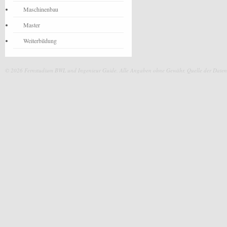
Maschinenbau
Master
Weiterbildung
© 2026 Fernstudium BWL und Ingenieur Guide.
Alle Angaben ohne Gewähr. Quelle der Daten: