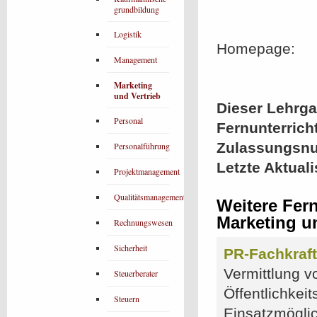
grundbildung
Logistik
Homepage:
Management
Marketing
und Vertrieb
Dieser Lehrgan
Personal
Fernunterrich
Zulassungsn
Personalführung
Letzte Aktual
Projektmanagement
Qualitätsmanagement
Weitere Fer
Marketing u
Rechnungswesen
Sicherheit
PR-Fachkraft 
Vermittlung v
Steuerberater
Öffentlichkeit
Steuern
Einsatzmögli