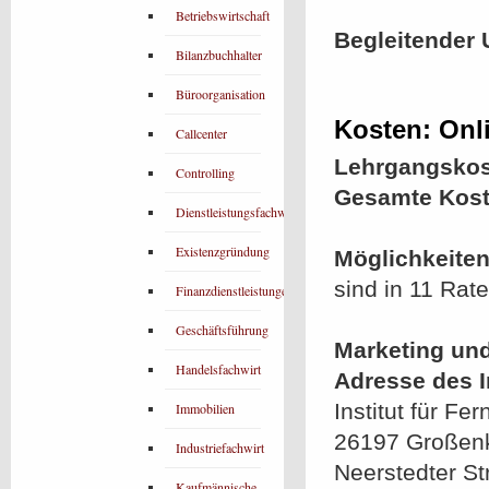
Betriebswirtschaft
Begleitender 
Bilanzbuchhalter
Büroorganisation
Kosten: Onl
Callcenter
Lehrgangskos
Controlling
Gesamte Kost
Dienstleistungsfachwirt
Existenzgründung
Möglichkeiten
sind in 11 Rat
Finanzdienstleistungen
Geschäftsführung
Marketing und
Handelsfachwirt
Adresse des In
Institut für Fe
Immobilien
26197 Großen
Industriefachwirt
Neerstedter Str
Kaufmännische