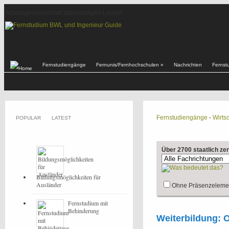
Arbeitsgemeinschaft lebenslanges Lernen
Fernstudiengänge
Fernunis/Fernhochschulen
»
Nachrichten
Fernst
Fernstudiengänge
-
Wirtsc
POPULAR
LATEST
Über 2700 staatlich ze
Bildungsmöglichkeiten für
Ausländer
Ohne Präsenzeleme
Fernstudium mit
Behinderung
Weiterbildung: 