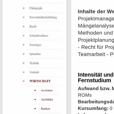
Pädagogik
Inhalte der W
Persönlichkeitsbildung
Projektmanageme
Mängelanalyse
Recht
Methoden und 
Schulabschluss
Projektplanung
Sonstiges
- Recht für P
Teamarbeit - P
Sprachen
Technik
Verkehr
Intensität un
Fernstudium
WIRTSCHAFT
Aufwand bzw. M
Assistenz
ROMs
Ausbilder
Bearbeitungsd
Kursumfang:
0 
Banken