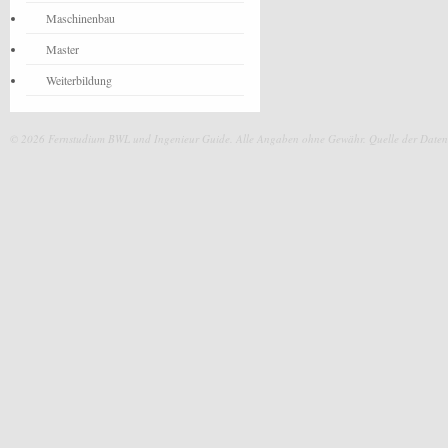
Maschinenbau
Master
Weiterbildung
© 2026 Fernstudium BWL und Ingenieur Guide.
Alle Angaben ohne Gewähr. Quelle der Daten: