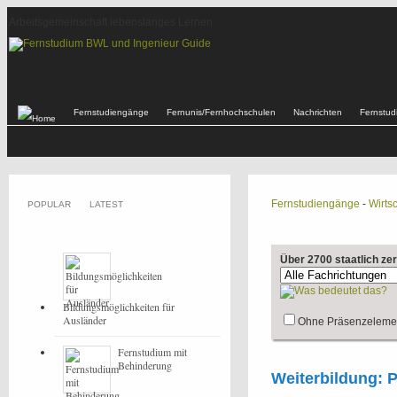
Arbeitsgemeinschaft lebenslanges Lernen
Fernstudiengänge
Fernunis/Fernhochschulen
Nachrichten
Fernstu
Fernstudiengänge
-
Wirtsc
POPULAR
LATEST
Über 2700 staatlich ze
Bildungsmöglichkeiten für
Ausländer
Ohne Präsenzeleme
Fernstudium mit
Behinderung
Weiterbildung: P