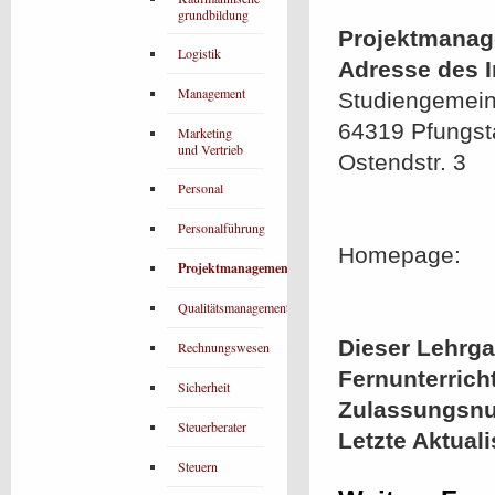
grundbildung
Projektmanag
Logistik
Adresse des In
Management
Studiengemein
64319 Pfungst
Marketing
und Vertrieb
Ostendstr. 3
Personal
Personalführung
Homepage:
Projektmanagement
Qualitätsmanagement
Dieser Lehrgan
Rechnungswesen
Fernunterrich
Sicherheit
Zulassungsn
Steuerberater
Letzte Aktual
Steuern