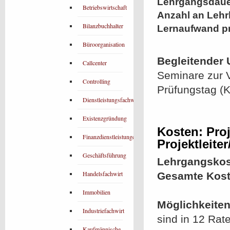
Lehrgangsdaue
Betriebswirtschaft
Anzahl an Lehr
Bilanzbuchhalter
Lernaufwand p
Büroorganisation
Begleitender 
Callcenter
Seminare zur V
Controlling
Prüfungstag (K
Dienstleistungsfachwirt
Existenzgründung
Kosten: Proj
Finanzdienstleistungen
Projektleiter
Geschäftsführung
Lehrgangskos
Handelsfachwirt
Gesamte Kost
Immobilien
Möglichkeiten
Industriefachwirt
sind in 12 Rat
Kaufmännische