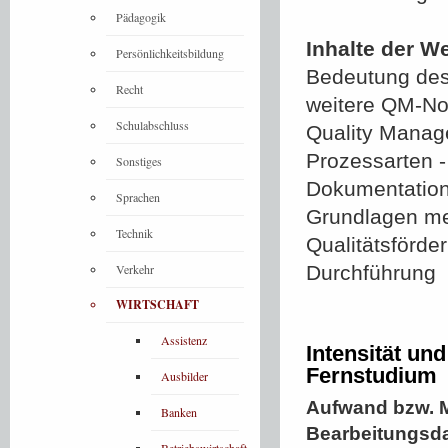
Pädagogik
Inhalte der W
Persönlichkeitsbildung
Bedeutung des
Recht
weitere QM-Nor
Schulabschluss
Quality Manag
Prozessarten 
Sonstiges
Dokumentation
Sprachen
Grundlagen me
Technik
Qualitätsförde
Verkehr
Durchführung
WIRTSCHAFT
Assistenz
Intensität un
Fernstudium
Ausbilder
Aufwand bzw. M
Banken
Bearbeitungsd