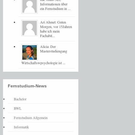
Informationen über
ein Fernstudium in ...
Ari Ahmet: Guten
Morgen, vor 15Jahren
habe ich mein
Fachabit...
Alicia: Der
Masterstudiengang
Wirtschaftswpsychologie ist ...
Fernstudium-News
Bachelor
BWL
Fernstudium Allgemein
Informatik