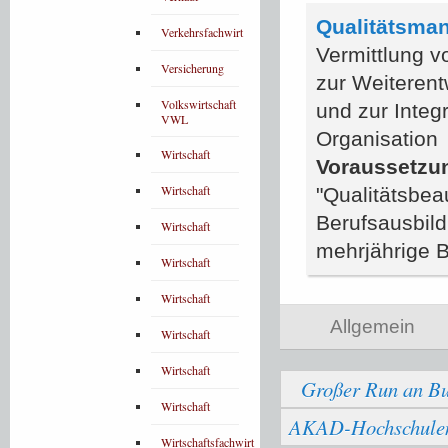
Qualitätsma
Verkehrsfachwirt
Vermittlung 
Versicherung
zur Weiteren
Volkswirtschaft
und zur Inte
VWL
Organisation
Wirtschaft
Voraussetzu
Wirtschaft
"Qualitätsbea
Berufsausbild
Wirtschaft
mehrjährige B
Wirtschaft
Wirtschaft
Allgemein
Wirtschaft
Wirtschaft
Großer Run an Bu
Wirtschaft
AKAD-Hochschulen b
Wirtschaftsfachwirt