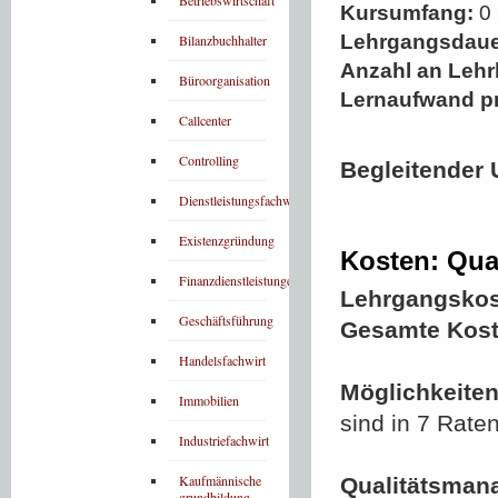
Betriebswirtschaft
Kursumfang:
0 
Lehrgangsdaue
Bilanzbuchhalter
Anzahl an Lehr
Büroorganisation
Lernaufwand p
Callcenter
Controlling
Begleitender 
Dienstleistungsfachwirt
Existenzgründung
Kosten: Qual
Finanzdienstleistungen
Lehrgangskos
Geschäftsführung
Gesamte Kost
Handelsfachwirt
Möglichkeiten
Immobilien
sind in 7 Rate
Industriefachwirt
Kaufmännische
Qualitätsman
grundbildung