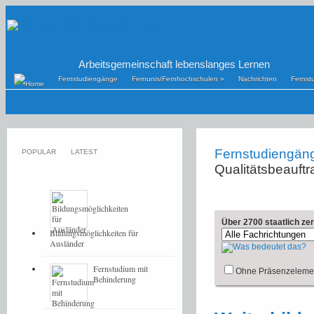
Arbeitsgemeinschaft lebenslanges Lernen
Fernstudiengänge
Fernunis/Fernhochschulen
»
Nachrichten
Fernst
Fernstudiengän
POPULAR
LATEST
Qualitätsbeauftr
Über 2700 staatlich ze
Bildungsmöglichkeiten für
Ausländer
Fernstudium mit
Ohne Präsenzeleme
Behinderung