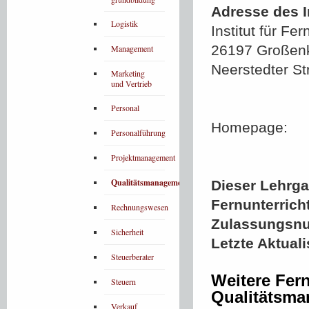
Adresse des In
Logistik
Institut für Fe
26197 Großen
Management
Neerstedter Str
Marketing
und Vertrieb
Personal
Homepage:
Personalführung
Projektmanagement
Qualitätsmanagement
Dieser Lehrgan
Fernunterrich
Rechnungswesen
Zulassungsn
Sicherheit
Letzte Aktual
Steuerberater
Weitere Fer
Steuern
Qualitätsm
Verkauf