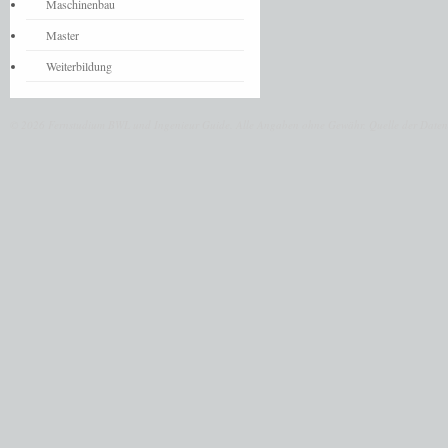
Maschinenbau
Master
Weiterbildung
© 2026 Fernstudium BWL und Ingenieur Guide.
Alle Angaben ohne Gewähr. Quelle der Daten: