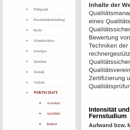
Inhalte der W
Pädagogik
Qualitätsmana
Persönlichkeitsbildung
eines Qualitä
Qualitätssich
Recht
Bewertung von
Schulabschluss
Techniken der 
Sonstiges
rechnergestütz
Qualitätssiche
Sprachen
Qualitätsverei
Technik
Zertifizierung
Verkehr
Qualitätsprüfu
WIRTSCHAFT
Assistenz
Intensität un
Ausbilder
Fernstudium
Banken
Aufwand bzw. M