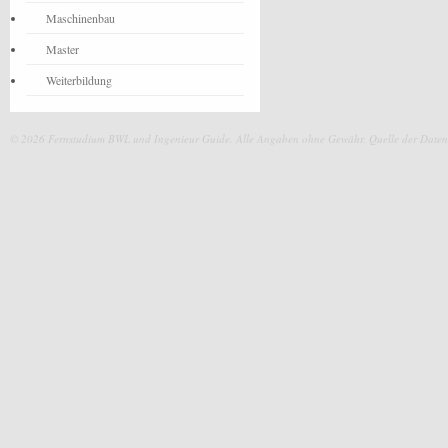
Maschinenbau
Master
Weiterbildung
© 2026 Fernstudium BWL und Ingenieur Guide.
Alle Angaben ohne Gewähr. Quelle der Daten: