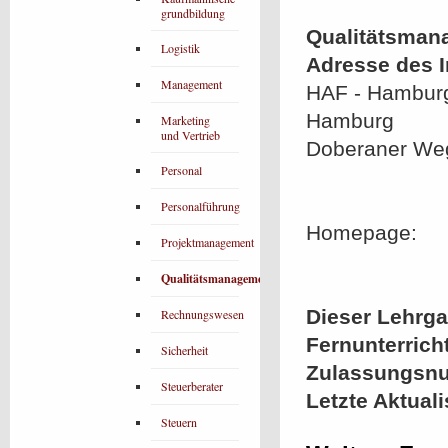
grundbildung
Qualitätsman
Logistik
Adresse des In
Management
HAF - Hamburg
Hamburg
Marketing
und Vertrieb
Doberaner We
Personal
Personalführung
Homepage:
Projektmanagement
Qualitätsmanagement
Dieser Lehrgan
Rechnungswesen
Fernunterrich
Sicherheit
Zulassungsn
Steuerberater
Letzte Aktual
Steuern