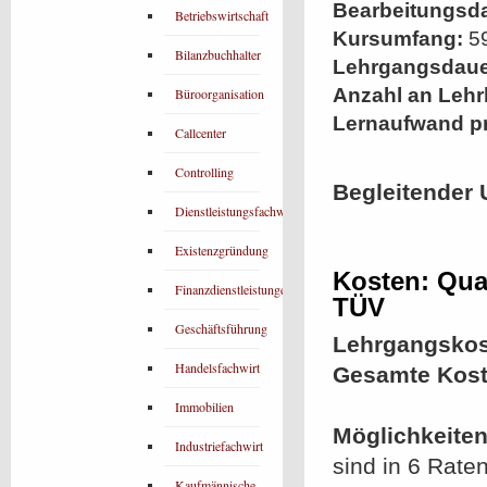
Bearbeitungsd
Betriebswirtschaft
Kursumfang:
59
Bilanzbuchhalter
Lehrgangsdaue
Anzahl an Lehr
Büroorganisation
Lernaufwand p
Callcenter
Controlling
Begleitender 
Dienstleistungsfachwirt
Existenzgründung
Kosten: Qua
Finanzdienstleistungen
TÜV
Geschäftsführung
Lehrgangskos
Handelsfachwirt
Gesamte Kost
Immobilien
Möglichkeiten
Industriefachwirt
sind in 6 Rate
Kaufmännische