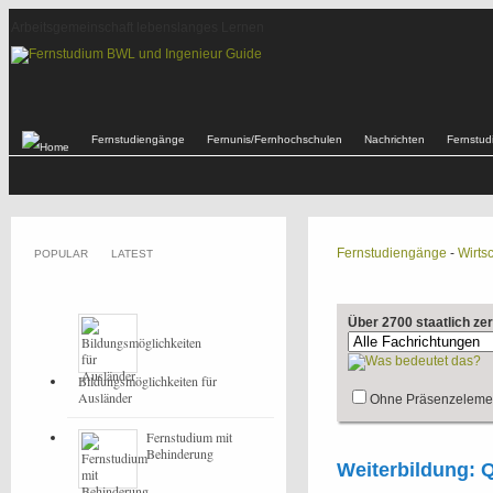
Arbeitsgemeinschaft lebenslanges Lernen
Fernstudiengänge
Fernunis/Fernhochschulen
Nachrichten
Fernstu
Fernstudiengänge
-
Wirtsc
POPULAR
LATEST
Über 2700 staatlich ze
Bildungsmöglichkeiten für
Ausländer
Ohne Präsenzeleme
Fernstudium mit
Behinderung
Weiterbildung: 