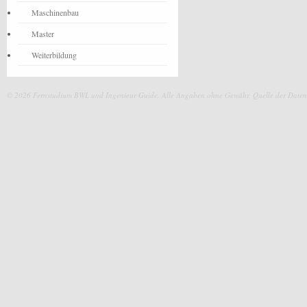
Maschinenbau
Master
Weiterbildung
© 2026 Fernstudium BWL und Ingenieur Guide.
Alle Angaben ohne Gewähr. Quelle der Daten: