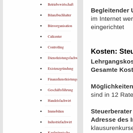
Betriebswirtschaft
Begleitender 
Bilanzbuchhalter
im Internet we
Büroorganisation
eingerichtet
Callcenter
Controlling
Kosten: Steu
Dienstleistungsfachwirt
Lehrgangskos
Existenzgründung
Gesamte Kost
Finanzdienstleistungen
Möglichkeiten
Geschäftsführung
sind in 12 Rat
Handelsfachwirt
Steuerberater
Immobilien
Adresse des In
Industriefachwirt
klausurenkurse
Kaufmännische