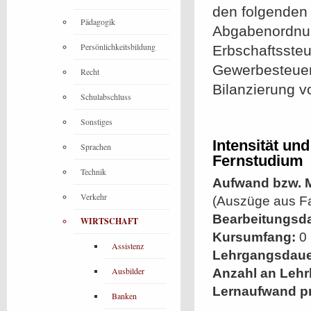
den folgenden
Pädagogik
Abgabenordnun
Persönlichkeitsbildung
Erbschaftssteu
Gewerbesteuer,
Recht
Bilanzierung 
Schulabschluss
Sonstiges
Intensität un
Sprachen
Fernstudium
Technik
Aufwand bzw. M
Verkehr
(Auszüge aus Fac
Bearbeitungsd
WIRTSCHAFT
Kursumfang:
0 
Assistenz
Lehrgangsdaue
Ausbilder
Anzahl an Lehr
Lernaufwand p
Banken