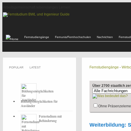
Arbeitsgemeinschaft lebenslanges Lernen
Fernstudiengänge
Fernunis/Fernhochschulen
Nachrichten
Fernstu
Fernstudiengänge
-
Wirtsc
POPULAR
LATEST
Über 2700 staatlich ze
Bildungsmöglichkeiten für
Ausländer
Ohne Präsenzeleme
Fernstudium mit
Behinderung
Weiterbildung: S