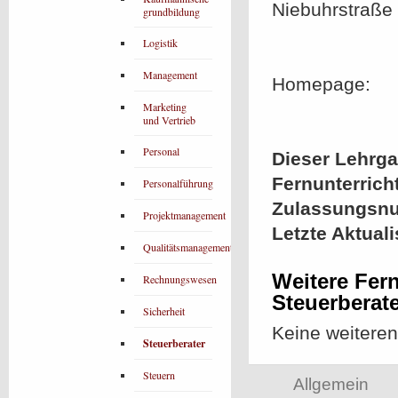
Niebuhrstraße
grundbildung
Logistik
Management
Homepage:
Marketing
und Vertrieb
Personal
Dieser Lehrgan
Fernunterrich
Personalführung
Zulassungsn
Projektmanagement
Letzte Aktual
Qualitätsmanagement
Weitere Fern
Rechnungswesen
Steuerberat
Sicherheit
Keine weitere
Steuerberater
Steuern
Allgemein