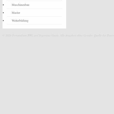
Maschinenbau
Master
Weiterbildung
© 2026 Fernstudium BWL und Ingenieur Guide.
Alle Angaben ohne Gewähr. Quelle der Daten: