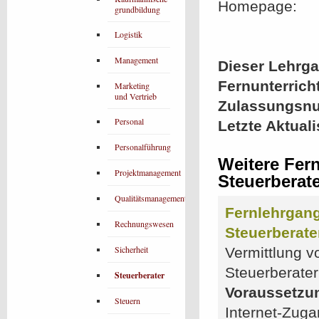
Homepage:
grundbildung
Logistik
Management
Dieser Lehrgan
Fernunterrich
Marketing
und Vertrieb
Zulassungsn
Personal
Letzte Aktual
Personalführung
Weitere Fer
Projektmanagement
Steuerberat
Qualitätsmanagement
Fernlehrgang
Rechnungswesen
Steuerberate
Sicherheit
Vermittlung v
Steuerberate
Steuerberater
Voraussetzu
Steuern
Internet-Zuga