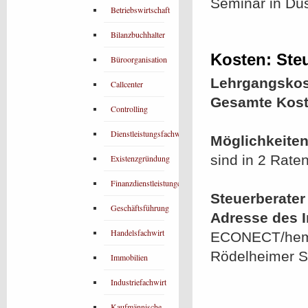
Seminar in Düs
Betriebswirtschaft
Bilanzbuchhalter
Kosten: Ste
Büroorganisation
Lehrgangskos
Callcenter
Gesamte Kost
Controlling
Dienstleistungsfachwirt
Möglichkeiten
sind in 2 Rate
Existenzgründung
Finanzdienstleistungen
Steuerberater
Geschäftsführung
Adresse des In
Handelsfachwirt
ECONECT/hemm
Rödelheimer St
Immobilien
Industriefachwirt
Kaufmännische