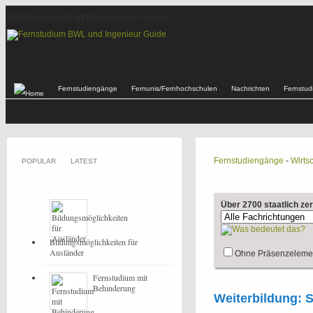
Arbeitsgemeinschaft lebenslanges Lernen
Fernstudiengänge
Fernunis/Fernhochschulen
Nachrichten
Fernstu
Fernstudiengänge
-
Wirtsc
POPULAR
LATEST
Über 2700 staatlich ze
Bildungsmöglichkeiten für
Ausländer
Ohne Präsenzeleme
Fernstudium mit
Behinderung
Weiterbildung: 