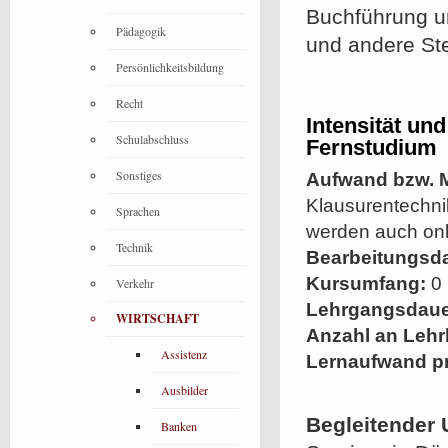
Buchführung un
Pädagogik
und andere St
Persönlichkeitsbildung
Recht
Intensität un
Schulabschluss
Fernstudium
Sonstiges
Aufwand bzw. M
Klausurentechni
Sprachen
werden auch onli
Technik
Bearbeitungsd
Kursumfang:
0 
Verkehr
Lehrgangsdaue
WIRTSCHAFT
Anzahl an Lehr
Assistenz
Lernaufwand p
Ausbilder
Begleitender 
Banken