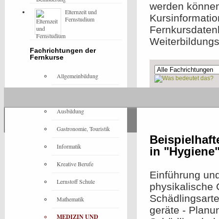
werden können,
Elternzeit und
Kursinformatio
Fernstudium
Fernkursdaten
Weiterbildung
Fachrichtungen der
Fernkurse
Allgemeinbildung
Architektur
Ohne Präsenzeleme
Ausbildung
Gastronomie, Touristik
Beispielhaf
Informatik
in "Hygiene
Kreative Berufe
Einführung und
Lernstoff Schule
physikalische
Schädlingsarte
Mathematik
geräte - Plan
MEDIZIN UND