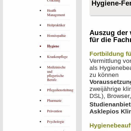
Coaching
Hygiene-Fe
Health
Management
Heilpraktiker
Auszug der 
Homöopathie
für die Fac
Hygiene
Fortbildung f
Krankenpflege
Vermittlung vo
als Hygienebea
Medizinische
und
zu können
pflegerische
Berufe
Voraussetzun
zweijährige kl
Pflegedienstleitung
DSL), Browser
Pharmazie
Studienanbiet
Asklepios Kli
Prävention
Psychologie
Hygienebeauft