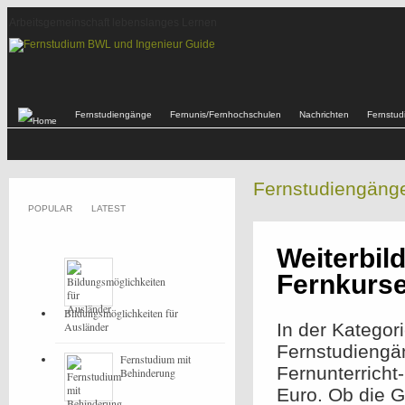
Arbeitsgemeinschaft lebenslanges Lernen
Fernstudiengänge
Fernunis/Fernhochschulen
Nachrichten
Fernstu
Fernstudiengäng
POPULAR
LATEST
Weiterbil
Fernkurs
Bildungsmöglichkeiten für
Ausländer
In der Kategor
Fernstudiengä
Fernstudium mit
Fernunterricht
Behinderung
Euro. Ob die 