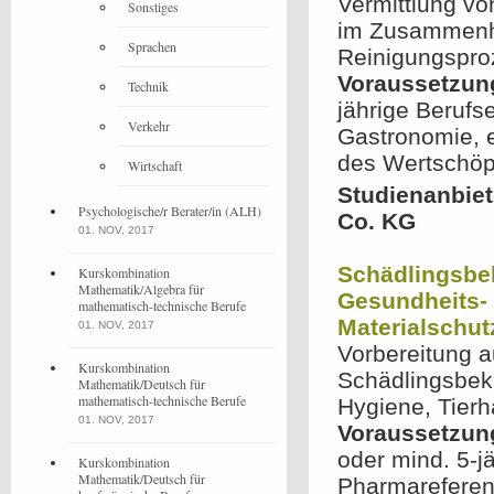
Vermittlung v
Sonstiges
im Zusammenha
Sprachen
Reinigungspro
Voraussetzun
Technik
jährige Berufs
Verkehr
Gastronomie, 
des Wertschöp
Wirtschaft
Studienanbiet
Psychologische/r Berater/in (ALH)
Co. KG
01. NOV, 2017
Schädlingsbe
Kurskombination
Mathematik/Algebra für
Gesundheits-
mathematisch-technische Berufe
Materialschut
01. NOV, 2017
Vorbereitung a
Kurskombination
Schädlingsbek
Mathematik/Deutsch für
mathematisch-technische Berufe
Hygiene, Tier
01. NOV, 2017
Voraussetzun
oder mind. 5-jä
Kurskombination
Mathematik/Deutsch für
Pharmareferent