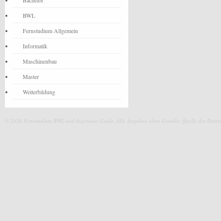
Bachelor
BWL
Fernstudium Allgemein
Informatik
Maschinenbau
Master
Weiterbildung
© 2026 Fernstudium BWL und Ingenieur Guide.
Alle Angaben ohne Gewähr. Quelle der Daten: