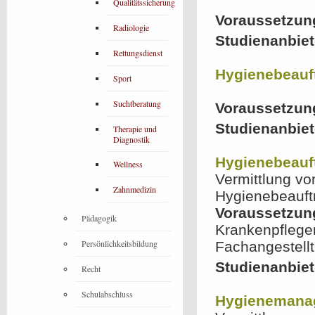
Qualitätssicherung
Voraussetzun
Radiologie
Studienanbiet
Rettungsdienst
Hygienebeauft
Sport
Suchtberatung
Voraussetzun
Studienanbiet
Therapie und
Diagnostik
Hygienebeauft
Wellness
Vermittlung vo
Zahnmedizin
Hygienebeauftr
Voraussetzun
Pädagogik
Krankenpfleger
Persönlichkeitsbildung
Fachangestellte
Studienanbi
Recht
Schulabschluss
Hygienemanag