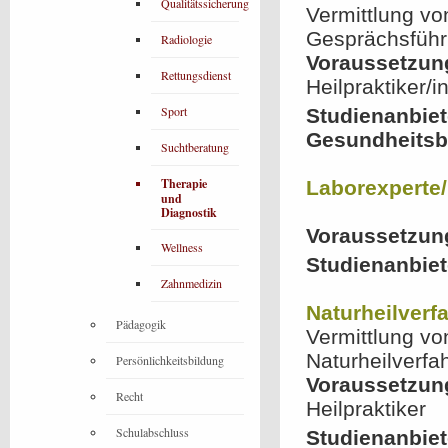
Qualitätssicherung
Vermittlung vo
Gesprächsfüh
Radiologie
Voraussetzun
Rettungsdienst
Heilpraktiker/
Sport
Studienanbiet
Gesundheitsb
Suchtberatung
Therapie
Laborexperte/
und
Diagnostik
Voraussetzun
Wellness
Studienanbiet
Zahnmedizin
Naturheilverf
Pädagogik
Vermittlung vo
Naturheilverfa
Persönlichkeitsbildung
Voraussetzun
Recht
Heilpraktiker
Schulabschluss
Studienanbiet