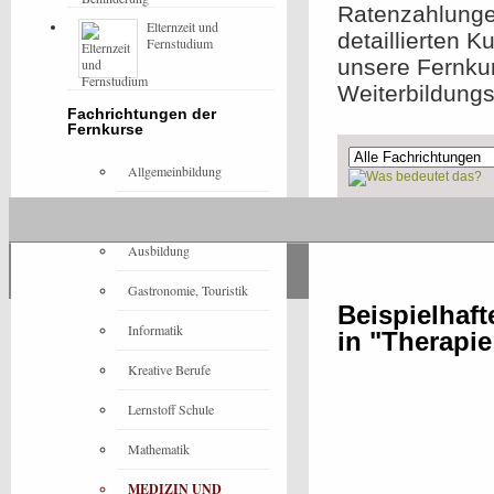
Ratenzahlunge
Elternzeit und
detaillierten 
Fernstudium
unsere Fernku
Weiterbildung
Fachrichtungen der
Fernkurse
Allgemeinbildung
Architektur
Ohne Präsenzeleme
Ausbildung
Gastronomie, Touristik
Beispielhaf
Informatik
in "Therapi
Kreative Berufe
Lernstoff Schule
Mathematik
MEDIZIN UND