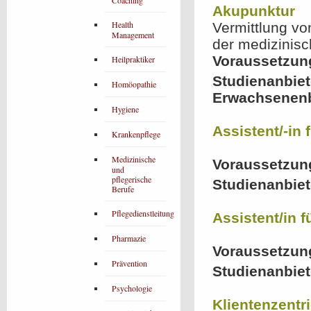
Coaching
Akupunktur
Health
Vermittlung v
Management
der medizinisc
Voraussetzun
Heilpraktiker
Studienanbiet
Homöopathie
Erwachsenen
Hygiene
Assistent/-in
Krankenpflege
Medizinische
Voraussetzun
und
pflegerische
Studienanbiet
Berufe
Pflegedienstleitung
Assistent/in 
Pharmazie
Voraussetzun
Prävention
Studienanbiet
Psychologie
Klientenzentr