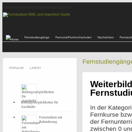
Arbeitsgemeinschaft lebenslanges Lernen
Fernstudiengänge
Fernunis/Fernhochschulen
Nachrichten
Fernstu
Fernstudiengäng
POPULAR
LATEST
Weiterbil
Fernstud
Bildungsmöglichkeiten für
Ausländer
In der Kategor
Fernkurse bzw
Fernstudium mit
der Fernunterr
Behinderung
zwischen 0 un