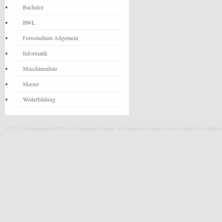
Bachelor
BWL
Fernstudium Allgemein
Informatik
Maschinenbau
Master
Weiterbildung
© 2026 Fernstudium BWL und Ingenieur Guide.
Alle Angaben ohne Gewähr. Quelle der Daten: