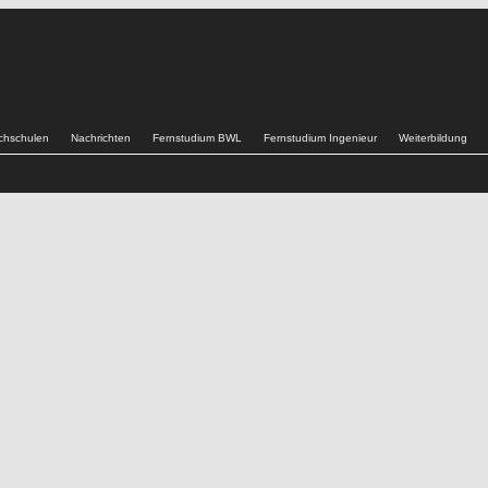
chschulen
Nachrichten
Fernstudium BWL
Fernstudium Ingenieur
Weiterbildung