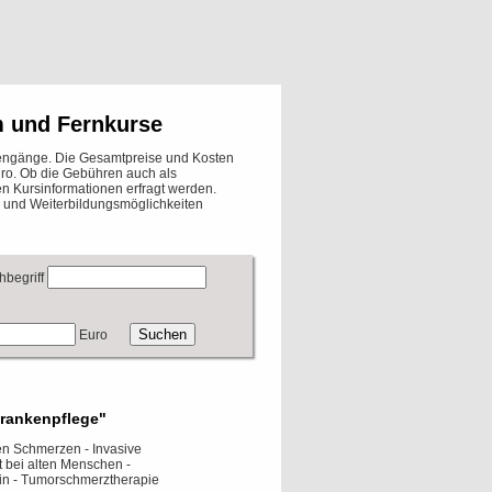
m und Fernkurse
diengänge. Die Gesamtpreise und Kosten
uro. Ob die Gebühren auch als
en Kursinformationen erfragt werden.
und Weiterbildungsmöglichkeiten
hbegriff
Euro
Krankenpflege"
en Schmerzen - Invasive
bei alten Menschen -
in - Tumorschmerztherapie