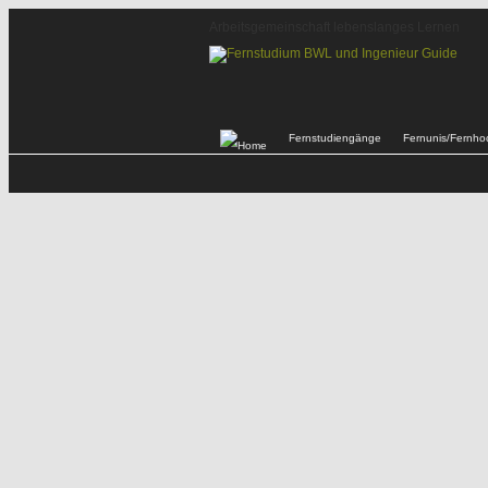
Arbeitsgemeinschaft lebenslanges Lernen
Fernstudiengänge
Fernunis/Fernho