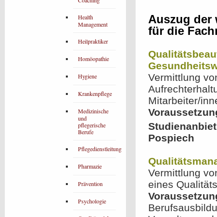
Coaching
Auszug der 
Health
Management
für die Fach
Heilpraktiker
Qualitätsbeauf
Homöopathie
Gesundheitsw
Vermittlung v
Hygiene
Aufrechterhal
Krankenpflege
Mitarbeiter/in
Voraussetzun
Medizinische
und
Studienanbiet
pflegerische
Berufe
Pospiech
Pflegedienstleitung
Qualitätsmana
Pharmazie
Vermittlung vo
eines Qualitä
Prävention
Voraussetzun
Psychologie
Berufsausbildu