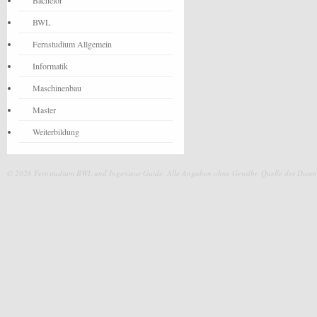
Bachelor
BWL
Fernstudium Allgemein
Informatik
Maschinenbau
Master
Weiterbildung
© 2026 Fernstudium BWL und Ingenieur Guide.
Alle Angaben ohne Gewähr. Quelle der Daten: