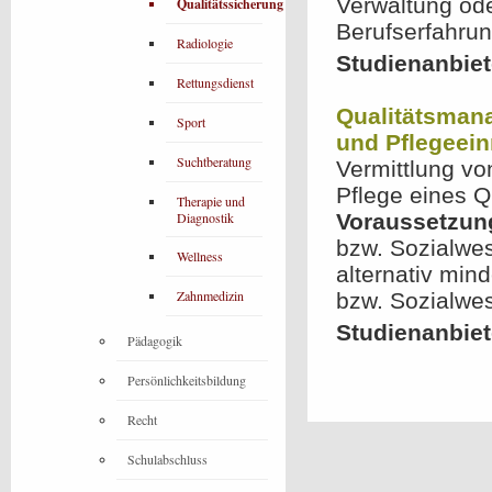
Verwaltung od
Qualitätssicherung
Berufserfahrun
Radiologie
Studienanbiet
Rettungsdienst
Qualitätsmana
Sport
und Pflegeein
Suchtberatung
Vermittlung v
Pflege eines 
Therapie und
Diagnostik
Voraussetzun
bzw. Sozialwes
Wellness
alternativ min
Zahnmedizin
bzw. Sozialwe
Studienanbi
Pädagogik
Persönlichkeitsbildung
Recht
Schulabschluss