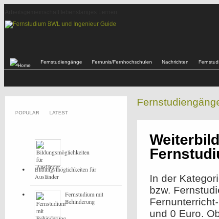
Arbeitsgemeinschaft lebenslanges Lernen
Fernstudiengänge
Fernunis/Fernhochschulen
Nachrichten
Fernstu
Fernstudiengäng
POPULAR
LATEST
Weiterbil
Fernstud
Bildungsmöglichkeiten für
Ausländer
In der Kategor
bzw. Fernstud
Fernstudium mit
Fernunterricht
Behinderung
und 0 Euro. O