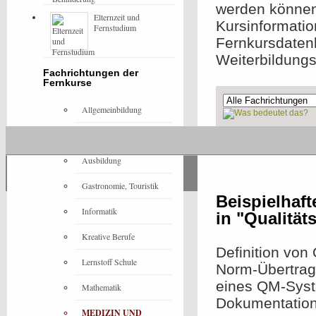
werden können,
Elternzeit und
Kursinformatio
Fernstudium
Fernkursdaten
Weiterbildung
Fachrichtungen der
Fernkurse
Allgemeinbildung
Architektur
Ohne Präsenzeleme
Ausbildung
Gastronomie, Touristik
Beispielhaf
Informatik
in "Qualität
Kreative Berufe
Definition von
Lernstoff Schule
Norm-Übertrag
eines QM-Syst
Mathematik
Dokumentatio
MEDIZIN UND