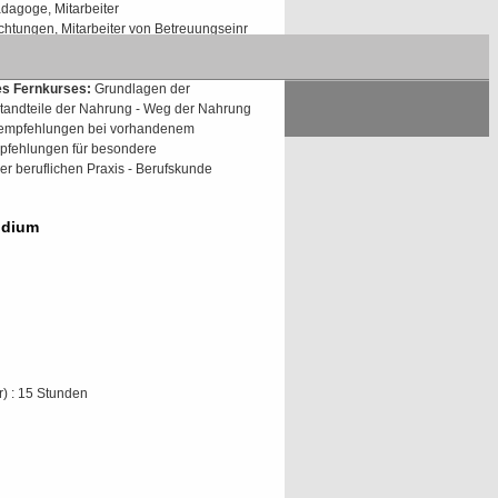
ädagoge, Mitarbeiter
ichtungen, Mitarbeiter von Betreuungseinr
Nachweis ausreichender Vorbereitung
des Fernkurses:
Grundlagen der
tandteile der Nahrung - Weg der Nahrung
gsempfehlungen bei vorhandenem
mpfehlungen für besondere
r beruflichen Praxis - Berufskunde
udium
) : 15 Stunden