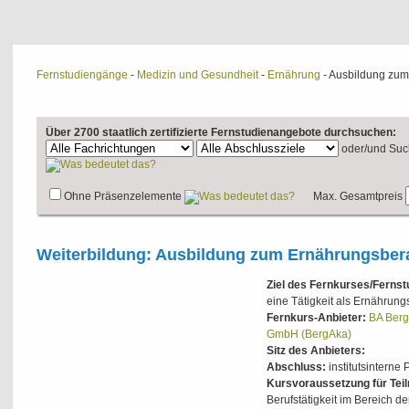
Fernstudiengänge
-
Medizin und Gesundheit
-
Ernährung
- Ausbildung zum
Über 2700 staatlich zertifizierte Fernstudienangebote durchsuchen:
oder/und
Suc
Ohne Präsenzelemente
Max. Gesamtpreis
Weiterbildung: Ausbildung zum Ernährungsbera
Ziel des Fernkurses/Ferns
eine Tätigkeit als Ernährun
Fernkurs-Anbieter:
BA Berg
GmbH (BergAka)
Sitz des Anbieters:
Abschluss:
institutsinterne 
Kursvoraussetzung für Tei
Berufstätigkeit im Bereich d