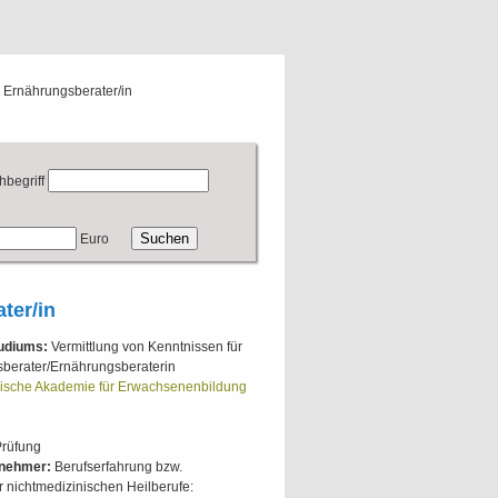
 Ernährungsberater/in
hbegriff
Euro
ter/in
tudiums:
Vermittlung von Kenntnissen für
gsberater/Ernährungsberaterin
ische Akademie für Erwachsenenbildung
Prüfung
lnehmer:
Berufserfahrung bzw.
er nichtmedizinischen Heilberufe: