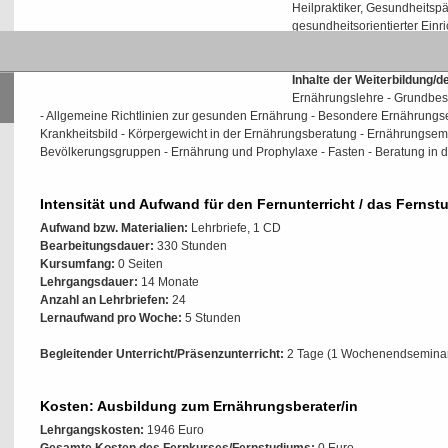
Heilpraktiker, Gesundheitsp
gesundheitsorientierter Einr
Prüfungsvoraussetzungen:
Inhalte der Weiterbildung/
Ernährungslehre - Grundbes
- Allgemeine Richtlinien zur gesunden Ernährung - Besondere Ernährun
Krankheitsbild - Körpergewicht in der Ernährungsberatung - Ernährungse
Bevölkerungsgruppen - Ernährung und Prophylaxe - Fasten - Beratung in de
Intensität und Aufwand für den Fernunterricht / das Fernst
Aufwand bzw. Materialien:
Lehrbriefe, 1 CD
Bearbeitungsdauer:
330 Stunden
Kursumfang:
0 Seiten
Lehrgangsdauer:
14 Monate
Anzahl an Lehrbriefen:
24
Lernaufwand pro Woche:
5 Stunden
Begleitender Unterricht/Präsenzunterricht:
2 Tage (1 Wochenendseminar
Kosten: Ausbildung zum Ernährungsberater/in
Lehrgangskosten:
1946 Euro