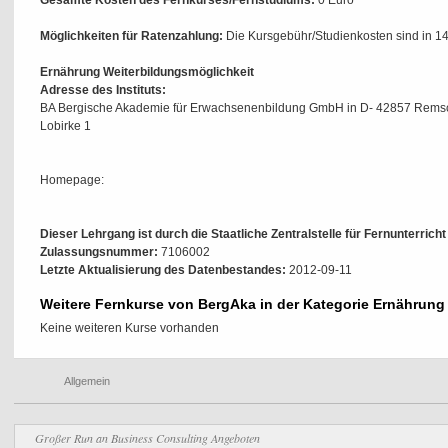
Gesamte Kosten des Fernkurses/Fernstudiums:
0 Euro
Möglichkeiten für Ratenzahlung:
Die Kursgebühr/Studienkosten sind in 14
Ernährung Weiterbildungsmöglichkeit
Adresse des Instituts:
BA Bergische Akademie für Erwachsenenbildung GmbH in D- 42857 Rems
Lobirke 1
Homepage:
Dieser Lehrgang ist durch die Staatliche Zentralstelle für Fernunterrich
Zulassungsnummer:
7106002
Letzte Aktualisierung des Datenbestandes:
2012-09-11
Weitere Fernkurse von BergAka in der Kategorie Ernährung
Keine weiteren Kurse vorhanden
Allgemein
Großer Run an Business Consulting Angeboten