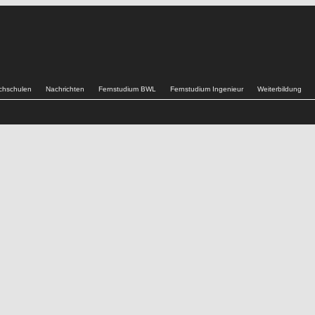
chschulen
Nachrichten
Fernstudium BWL
Fernstudium Ingenieur
Weiterbildung