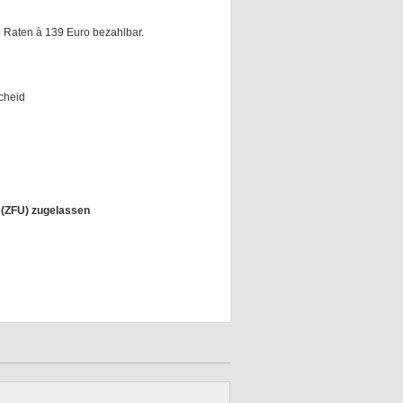
 Raten à 139 Euro bezahlbar.
cheid
t (ZFU) zugelassen