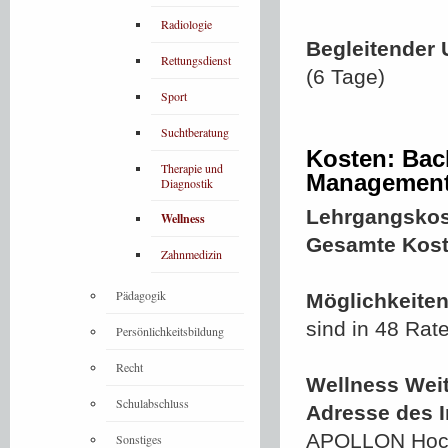
Radiologie
Begleitender 
Rettungsdienst
(6 Tage)
Sport
Suchtberatung
Kosten: Bac
Therapie und
Management
Diagnostik
Lehrgangskos
Wellness
Gesamte Kost
Zahnmedizin
Pädagogik
Möglichkeiten
sind in 48 Rat
Persönlichkeitsbildung
Recht
Wellness Wei
Schulabschluss
Adresse des In
APOLLON Hochs
Sonstiges