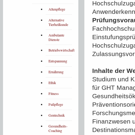
Hochschulzuga
Altenpflege
Anwenderkenn
Prüfungsvora
Alternative
Tierheilkunde
Fachhochschulr
Ambulante
Einstufungspr
Dienste
Hochschulzuga
Betriebswirtschaft
Zulassungsvor
Entspannung
Inhalte der W
Ernährung
Studium und Ka
Ethik
für GHT Manag
Fitness
Gesundheitsök
Präventionsori
Fußpflege
Forschungsmet
Gentechnik
Finanzwesen un
Gesundheits-
Destinationsm
Coaching