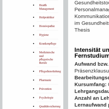
Gesundheitsto
Health
Management
Personalmanag
Kommunikatio
Heilpraktiker
im Gesundheits
Homöopathie
Thesis
Hygiene
Krankenpflege
Intensität u
Medizinische
Fernstudiu
und
pflegerische
Berufe
Aufwand bzw. 
Präsenzklausu
Pflegedienstleitung
Bearbeitungs
Pharmazie
Kursumfang:
Prävention
Lehrgangsdau
Anzahl an Leh
Psychologie
Lernaufwand 
Qualitätssicherung