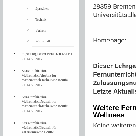
28359 Bremen
Sprachen
Universitätsall
Technik
Verkehr
Homepage:
Wirtschaft
Psychologische/r Berater/in (ALH)
01. NOV, 2017
Dieser Lehrgan
Kurskombination
Fernunterrich
Mathematik/Algebra für
mathematisch-technische Berufe
Zulassungsn
01. NOV, 2017
Letzte Aktual
Kurskombination
Mathematik/Deutsch für
mathematisch-technische Berufe
Weitere Fer
01. NOV, 2017
Wellness
Kurskombination
Keine weitere
Mathematik/Deutsch für
kaufmännische Berufe