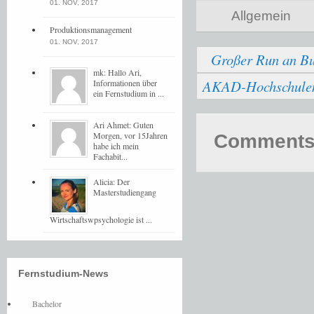
01. NOV, 2017
Allgemein
Produktionsmanagement
01. NOV, 2017
Großer Run an Bu
mk: Hallo Ari,
AKAD-Hochschulen b
Informationen über
ein Fernstudium in ...
Ari Ahmet: Guten
Morgen, vor 15Jahren
Comments 
habe ich mein
Fachabit...
Alicia: Der
Masterstudiengang
Wirtschaftswpsychologie ist ...
Fernstudium-News
Bachelor