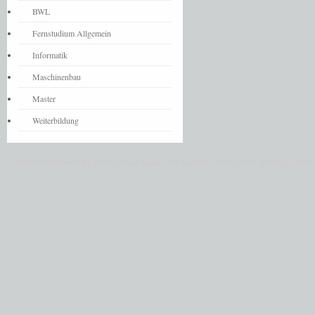
BWL
Fernstudium Allgemein
Informatik
Maschinenbau
Master
Weiterbildung
© 2026 Fernstudium BWL und Ingenieur Guide.
Alle Angaben ohne Gewähr. Quelle der Daten: