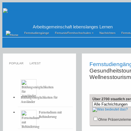
Arbeitsgemeinschaft lebenslanges Lernen
Fernstudiengänge
Fernunis/Fernhochschulen
»
Nachrichten
Fernst
Fernstudiengän
POPULAR
LATEST
Gesundheitstour
Wellnesstouris
Bildungsmöglichkeiten für
Über 2700 staatlich ze
Ausländer
Fernstudium mit
Behinderung
Ohne Präsenzeleme