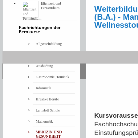
Elternzeit und
Weiterbild
Fernstudium
(B.A.) - M
Wellnessto
Fachrichtungen der
Fernkurse
Allgemeinbildung
Architektur
Ausbildung
Gastronomie, Touristik
Informatik
Kreative Berufe
Lernstoff Schule
Kursvorausset
Mathematik
Fachhochschulr
Einstufungspr
MEDIZIN UND
GESUNDHEIT