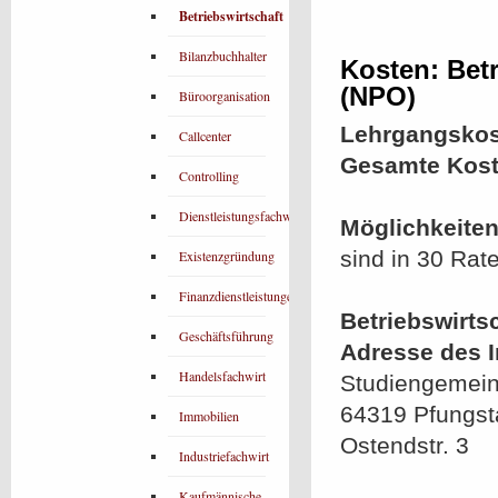
Betriebswirtschaft
Bilanzbuchhalter
Kosten: Betr
(NPO)
Büroorganisation
Lehrgangskos
Callcenter
Gesamte Kost
Controlling
Dienstleistungsfachwirt
Möglichkeiten
sind in 30 Rat
Existenzgründung
Finanzdienstleistungen
Betriebswirts
Geschäftsführung
Adresse des In
Handelsfachwirt
Studiengemein
64319 Pfungst
Immobilien
Ostendstr. 3
Industriefachwirt
Kaufmännische