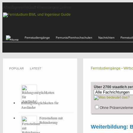
Arbeitsgemeinschaft lebenslanges Lernen
Fernstudiengänge
Fernunis/Fernhochschulen
Nachrichten
Fernstu
Fernstudiengänge
-
Wirtsc
POPULAR
LATEST
Über 2700 staatlich ze
Bildungsmöglichkeiten für
Ausländer
Ohne Präsenzeleme
Fernstudium mit
Behinderung
Weiterbildung: B