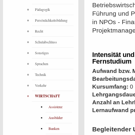
Betriebswirtsc
Pädagogik
Führung und P
Persönlichkeitsbildung
in NPOs - Fina
Projektmanag
Recht
Schulabschluss
Sonstiges
Intensität un
Fernstudium
Sprachen
Aufwand bzw. M
Technik
Bearbeitungsd
Verkehr
Kursumfang:
0 
Lehrgangsdaue
WIRTSCHAFT
Anzahl an Lehr
Assistenz
Lernaufwand p
Ausbilder
Begleitender 
Banken