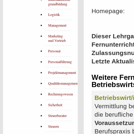
grundbildung
Homepage:
Logistik
Management
Dieser Lehrgan
Marketing
und Vertrieb
Fernunterrich
Personal
Zulassungsn
Letzte Aktual
Personalführung
Projektmanagement
Weitere Fer
Betriebswirt
Qualitätsmanagement
Rechnungswesen
Betriebswirt
Sicherheit
Vermittlung b
die berufliche
Steuerberater
Voraussetzu
Steuern
Berufspraxis 