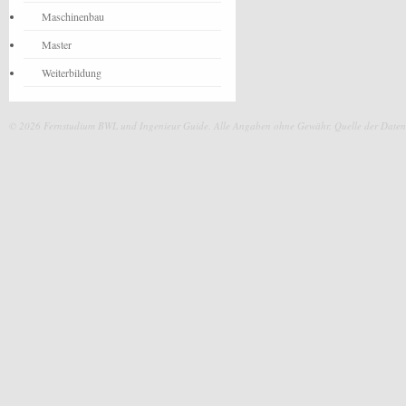
Maschinenbau
Master
Weiterbildung
© 2026 Fernstudium BWL und Ingenieur Guide.
Alle Angaben ohne Gewähr. Quelle der Daten: