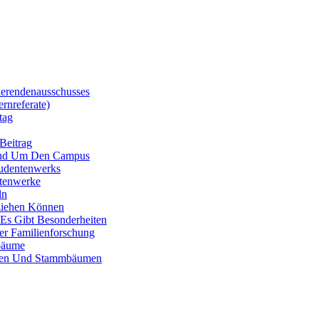
erendenausschusses
rnreferate)
tag
Beitrag
Rund Um Den Campus
tudentenwerks
ntenwerke
ln
ziehen Können
 Es Gibt Besonderheiten
er Familienforschung
mbäume
rken Und Stammbäumen