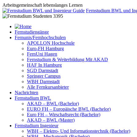
Arbeitsgemeinschaft lebenslanges Lernen
Fernstudium BWL und Ing
Fernstudiengänge
Fernunis/Fernhochschulen
APOLLON Hochschule
Euro-FH Hamburg
FernUni Hagen
Fernstudium & Weiterbildung Mit AKAD
HAF In Hamburg
SGD Darmstadt
Springer Campus
WBH Darmstadt
Alle Fernkursanbieter
Nachrichten
Fernstudium BWL
AKAD – BWL (Bachelor)
EURO FH – Europäische BWL (Bachelor)
Euro FH – Wirschaftsrecht (Bachelor)
AKAD – BWL (Master)
Fernstudium Ingenieur
WBH – Elektro- Und Informationstechnik (Bachelor)
WBH – Mechatronik (Bachelor)