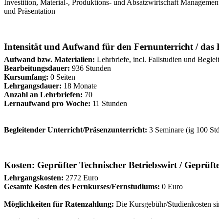
Investition, Material-, Produktions- und Absatzwirtschaft Managem
und Präsentation
Intensität und Aufwand für den Fernunterricht / das
Aufwand bzw. Materialien:
Lehrbriefe, incl. Fallstudien und Begl
Bearbeitungsdauer:
936 Stunden
Kursumfang:
0 Seiten
Lehrgangsdauer:
18 Monate
Anzahl an Lehrbriefen:
70
Lernaufwand pro Woche:
11 Stunden
Begleitender Unterricht/Präsenzunterricht:
3 Seminare (ig 100 Std
Kosten: Geprüfter Technischer Betriebswirt / Geprüft
Lehrgangskosten:
2772 Euro
Gesamte Kosten des Fernkurses/Fernstudiums:
0 Euro
Möglichkeiten für Ratenzahlung:
Die Kursgebühr/Studienkosten sin