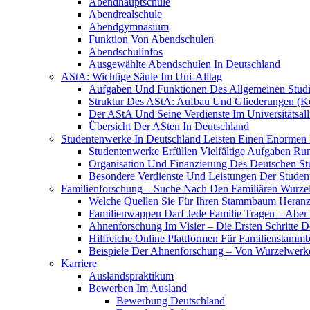
Abendhauptschule
Abendrealschule
Abendgymnasium
Funktion Von Abendschulen
Abendschulinfos
Ausgewählte Abendschulen In Deutschland
AStA: Wichtige Säule Im Uni-Alltag
Aufgaben Und Funktionen Des Allgemeinen Studi
Struktur Des AStA: Aufbau Und Gliederungen (Ke
Der AStA Und Seine Verdienste Im Universitätsall
Übersicht Der ASten In Deutschland
Studentenwerke In Deutschland Leisten Einen Enormen 
Studentenwerke Erfüllen Vielfältige Aufgaben 
Organisation Und Finanzierung Des Deutschen S
Besondere Verdienste Und Leistungen Der Stude
Familienforschung – Suche Nach Den Familiären Wurze
Welche Quellen Sie Für Ihren Stammbaum Heran
Familienwappen Darf Jede Familie Tragen – Aber
Ahnenforschung Im Visier – Die Ersten Schritte D
Hilfreiche Online Plattformen Für Familienstam
Beispiele Der Ahnenforschung – Von Wurzelwe
Karriere
Auslandspraktikum
Bewerben Im Ausland
Bewerbung Deutschland