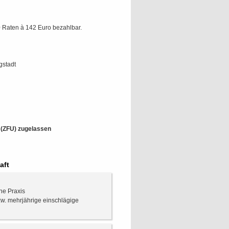
 Raten à 142 Euro bezahlbar.
gstadt
t (ZFU) zugelassen
aft
che Praxis
w. mehrjährige einschlägige