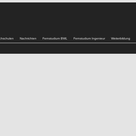
chschulen
Nachrichten
Fernstudium BWL
Fernstudium Ingenieur
Weiterbildung