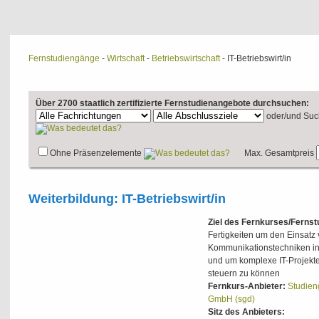
Fernstudiengänge
-
Wirtschaft
-
Betriebswirtschaft
- IT-Betriebswirt/in
Über 2700 staatlich zertifizierte Fernstudienangebote durchsuchen:
oder/und
Suc
Ohne Präsenzelemente
Max. Gesamtpreis
Weiterbildung: IT-Betriebswirt/in
Ziel des Fernkurses/Ferns
Fertigkeiten um den Einsatz 
Kommunikationstechniken i
und um komplexe IT-Projekte
steuern zu können
Fernkurs-Anbieter:
Studien
GmbH (sgd)
Sitz des Anbieters: