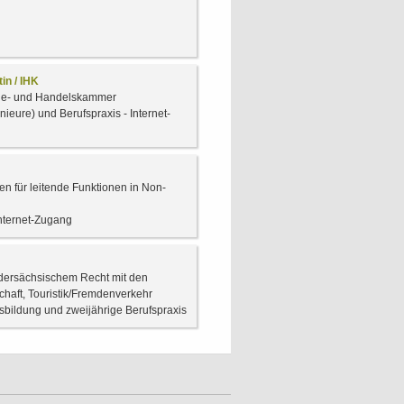
in / IHK
strie- und Handelskammer
ieure) und Berufspraxis - Internet-
en für leitende Funktionen in Non-
nternet-Zugang
iedersächsischem Recht mit den
chaft, Touristik/Fremdenverkehr
sbildung und zweijährige Berufspraxis