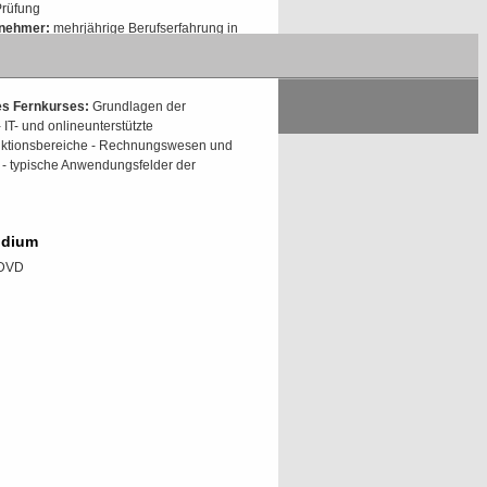
Prüfung
lnehmer:
mehrjährige Berufserfahrung in
 IT-bezogenen Beruf
Nachweis ausreichender Vorbereitung
des Fernkurses:
Grundlagen der
T- und onlineunterstützte
nktionsbereiche - Rechnungswesen und
n - typische Anwendungsfelder der
udium
/DVD