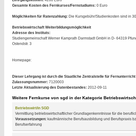
Lehrgangskosten:
4260 Euro
Gesamte Kosten des Fernkurses/Fernstudiums:
0 Euro
Möglichkeiten für Ratenzahlung:
Die Kursgebühr/Studienkosten sind in 30
Betriebswirtschaft Weiterbildungsmöglichkeit
Adresse des Instituts:
Studiengemeinschaft Werner Kamprath Darmstadt GmbH in D- 64319 Pfun
Ostendstr. 3
Homepage:
Dieser Lehrgang ist durch die Staatliche Zentralstelle für Fernunterrich
Zulassungsnummer:
7120003
Letzte Aktualisierung des Datenbestandes:
2012-09-11
Weitere Fernkurse von sgd in der Kategorie Betriebswirtsch
Betriebswirt/in SGD
Vermittlung betriebswirtschaftlicher Grundlagenkenntnisse für die berufli
Voraussetzungen:
kaufmännische Berufsausbildung und Berufspraxis bz
Berufserfahrung