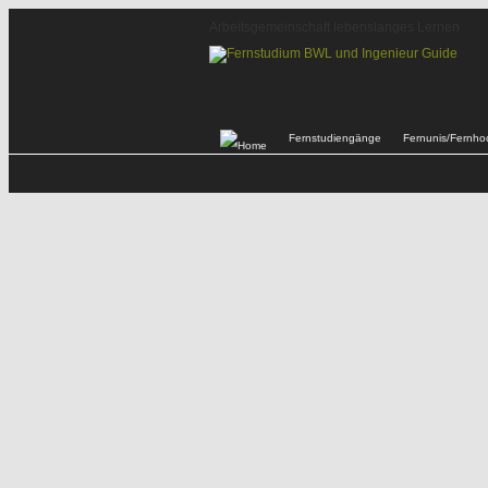
Arbeitsgemeinschaft lebenslanges Lernen
Fernstudiengänge
Fernunis/Fernho