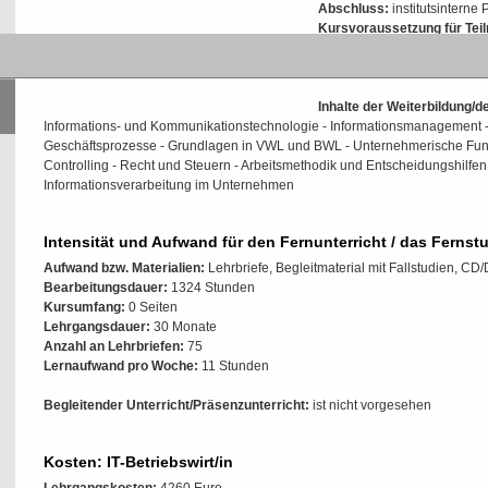
Abschluss:
institutsinterne 
Kursvoraussetzung für Tei
einem kaufmännischen oder
Prüfungsvoraussetzungen:
Inhalte der Weiterbildung/
Informations- und Kommunikationstechnologie - Informationsmanagement - I
Geschäftsprozesse - Grundlagen in VWL und BWL - Unternehmerische Fu
Controlling - Recht und Steuern - Arbeitsmethodik und Entscheidungshilfe
Informationsverarbeitung im Unternehmen
Intensität und Aufwand für den Fernunterricht / das Fernst
Aufwand bzw. Materialien:
Lehrbriefe, Begleitmaterial mit Fallstudien, CD
Bearbeitungsdauer:
1324 Stunden
Kursumfang:
0 Seiten
Lehrgangsdauer:
30 Monate
Anzahl an Lehrbriefen:
75
Lernaufwand pro Woche:
11 Stunden
Begleitender Unterricht/Präsenzunterricht:
ist nicht vorgesehen
Kosten: IT-Betriebswirt/in