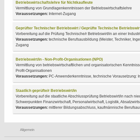
Betriebswirtschaftslehre für Nichtkaufleute
Vermittlung von Grundlagenkenntnissen der Betriebswirtschaftslehre
Voraussetzungen:
Internet-Zugang
rt
Geprüfter Technischer Betriebswirt / Geprüfte Technische Betriebswirt
Vorbereitung auf die Prüfung Technische/r Betriebswirt/in an einer Indu
n
Voraussetzungen:
technische Berufsausbildung (Meister, Techniker, Ingen
Zugang
Betriebswirt/in - Non-Profit-Organisationen (NPO)
Vermittlung von betriebswirtschaftlichen und organisatorischen Kenntniss
Profit-Organisationen
Voraussetzungen:
PC-Anwenderkenntnisse, technische Vorausetzung: I
Staatlich geprüfte/r Betriebswirt/in
Vorbereitung auf die staatliche Abschlussprüfung Betriebswirt/in nach n
Schwerpunkten Finanzwirtschaft, Personalwirtschaft, Logistik, Absatzwirts
Voraussetzungen:
mittlerer Bildungsabschluss, kaufmännische Berufsau
Allgemein