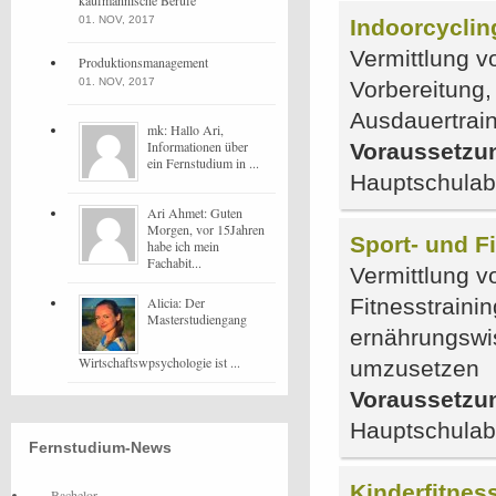
kaufmännische Berufe
01. NOV, 2017
Indoorcyclin
Vermittlung v
Produktionsmanagement
01. NOV, 2017
Vorbereitung,
Ausdauertrain
mk: Hallo Ari,
Informationen über
Voraussetzu
ein Fernstudium in ...
Hauptschulab
Ari Ahmet: Guten
Morgen, vor 15Jahren
Sport- und F
habe ich mein
Fachabit...
Vermittlung v
Alicia: Der
Fitnesstraini
Masterstudiengang
ernährungswi
Wirtschaftswpsychologie ist ...
umzusetzen
Voraussetzu
Hauptschulab
Fernstudium-News
Kinderfitnes
Bachelor