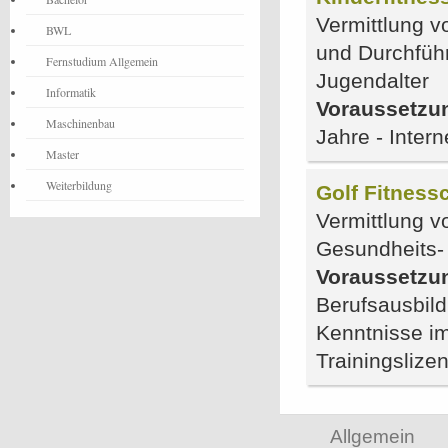
Vermittlung v
BWL
und Durchfüh
Fernstudium Allgemein
Jugendalter
Informatik
Voraussetzu
Maschinenbau
Jahre - Inter
Master
Weiterbildung
Golf Fitness
Vermittlung v
Gesundheits- 
Voraussetzu
Berufsausbild
Kenntnisse im
Trainingslize
Allgemein