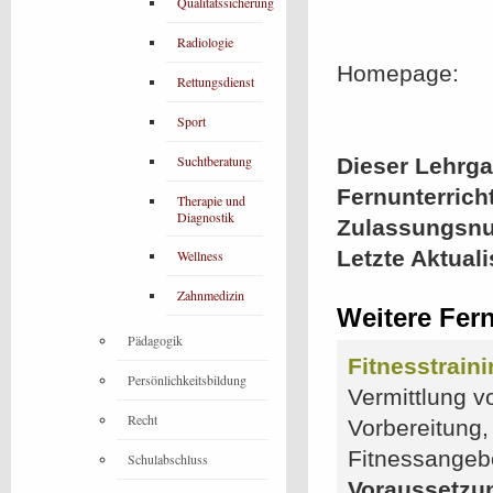
Qualitätssicherung
Radiologie
Homepage:
Rettungsdienst
Sport
Suchtberatung
Dieser Lehrgan
Fernunterrich
Therapie und
Diagnostik
Zulassungsn
Letzte Aktual
Wellness
Zahnmedizin
Weitere Fern
Pädagogik
Fitnesstrain
Persönlichkeitsbildung
Vermittlung v
Recht
Vorbereitung
Fitnessangeb
Schulabschluss
Voraussetzu