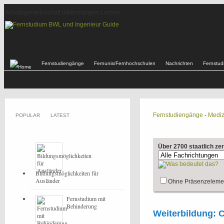
Arbeitsgemeinschaft lebenslanges Lernen
Fernstudiengänge
Fernunis/Fernhochschulen
Nachrichten
Fernstu
Fernstudiengänge
-
Mediz
POPULAR
LATEST
Über 2700 staatlich ze
Bildungsmöglichkeiten für
Ausländer
Ohne Präsenzeleme
Fernstudium mit
Behinderung
Weiterbildung: 