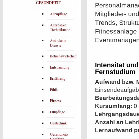
GESUNDHEIT
Personalmanag
Mitglieder- un
Altenpflege
Trends, Strukt
Alternative
Tierheilkunde
Fitnessanlage 
Eventmanagem
Ambulante
Dienste
Betriebswirtschaft
Intensität un
Entspannung
Fernstudium
Ernährung
Aufwand bzw. M
Einsendeaufgab
Ethik
Bearbeitungsd
Fitness
Kursumfang:
0 
Fußpflege
Lehrgangsdaue
Anzahl an Lehr
Gentechnik
Lernaufwand p
Gesundheits-
Coaching