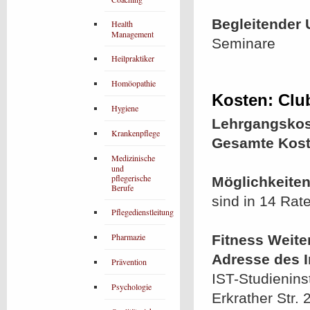
Begleitender 
Health
Management
Seminare
Heilpraktiker
Homöopathie
Kosten: Clu
Hygiene
Lehrgangskos
Krankenpflege
Gesamte Kost
Medizinische
und
pflegerische
Möglichkeiten
Berufe
sind in 14 Rat
Pflegedienstleitung
Pharmazie
Fitness Weite
Adresse des In
Prävention
IST-Studienins
Psychologie
Erkrather Str. 