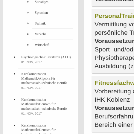
Sonstiges
Sprachen
PersonalTrai
Technik
Vermittlung v
persönliche T
Verkehr
Voraussetzu
Wirtschaft
Sport- und/od
Physiotherape
Psychologische/r Berater/in (ALH)
01. NOV, 2017
Ausbildung (
Kurskombination
Mathematik/Algebra für
Fitnessfachwi
mathematisch-technische Berufe
01. NOV, 2017
Vorbereitung 
IHK Koblenz
Kurskombination
Mathematik/Deutsch für
Voraussetzu
mathematisch-technische Berufe
01. NOV, 2017
Berufserfahru
Bereich einer
Kurskombination
Mathematik/Deutsch für