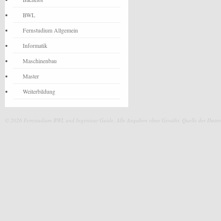
BWL
Fernstudium Allgemein
Informatik
Maschinenbau
Master
Weiterbildung
© 2026 Fernstudium BWL und Ingenieur Guide.
Alle Angaben ohne Gewähr. Quelle der Daten: