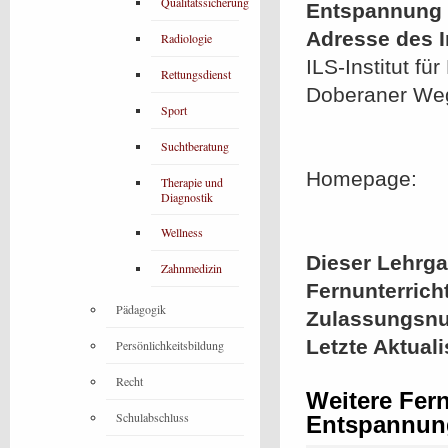
Qualitätssicherung
Entspannung 
Adresse des In
Radiologie
ILS-Institut 
Rettungsdienst
Doberaner We
Sport
Suchtberatung
Homepage:
Therapie und
Diagnostik
Wellness
Dieser Lehrgan
Zahnmedizin
Fernunterrich
Pädagogik
Zulassungsn
Letzte Aktual
Persönlichkeitsbildung
Recht
Weitere Fern
Schulabschluss
Entspannun