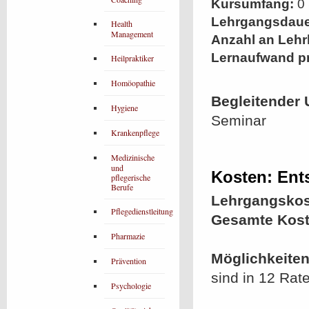
Kursumfang:
0 
Lehrgangsdaue
Health
Management
Anzahl an Lehr
Lernaufwand p
Heilpraktiker
Homöopathie
Begleitender 
Hygiene
Seminar
Krankenpflege
Medizinische
und
Kosten: Ent
pflegerische
Berufe
Lehrgangskos
Pflegedienstleitung
Gesamte Kost
Pharmazie
Möglichkeiten
Prävention
sind in 12 Rat
Psychologie