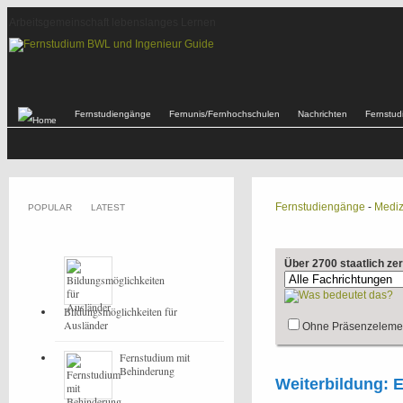
Arbeitsgemeinschaft lebenslanges Lernen
Fernstudiengänge
Fernunis/Fernhochschulen
Nachrichten
Fernstu
Fernstudiengänge
-
Mediz
POPULAR
LATEST
Über 2700 staatlich ze
Bildungsmöglichkeiten für
Ausländer
Ohne Präsenzeleme
Fernstudium mit
Behinderung
Weiterbildung: 