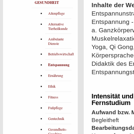
GESUNDHEIT
Inhalte der W
Entspannunstra
Altenpflege
Entspannung - 
Alternative
Tierheilkunde
a. Ganzkörper
Muskelrelaxat
Ambulante
Dienste
Yoga, Qi Gong,
Betriebswirtschaft
Körpersprache 
Didaktik des E
Entspannung
Entspannungstr
Ernährung
Ethik
Intensität un
Fitness
Fernstudium
Fußpflege
Aufwand bzw. M
Gentechnik
Begleitheft
Bearbeitungsd
Gesundheits-
Coaching