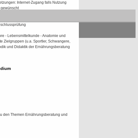
etzungen: Internet-Zugang falls Nutzung
s gewünscht
Nachweis ausreichender Vorbereitung;
ates: Teilnahme am Seminar
bschlussprüfung
re - Lebensmittelkunde - Anatomie und
e Zielgruppen (u.a. Sportler, Schwangere,
dik und Didaktik der Ernährungsberatung
udium
 zu den Themen Ernährungsberatung und