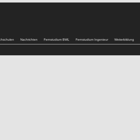
chschulen
Nachrichten
Fernstudium BWL
Fernstudium Ingenieur
Weiterbildung