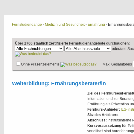
Fernstudiengänge
-
Medizin und Gesundheit
-
Ernährung
- Ernährungsbera
Über 2700 staatlich zertifizierte Fernstudienangebote durchsuchen:
oder/und
Suc
Ohne Präsenzelemente
Max. Gesamtpreis
Weiterbildung: Ernährungsberater/in
Ziel des Fernkurses/Ferns
Information und zur Beratu
Ernährung als Prävention u
Fernkurs-Anbieter:
ILS-Inst
Sitz des Anbieters:
Abschluss:
institutsinterne 
Kursvoraussetzung für Tei
vorteilhaft sind Vorerfahrun