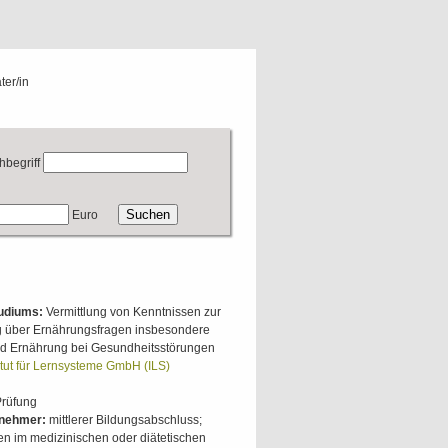
ter/in
hbegriff
Euro
tudiums:
Vermittlung von Kenntnissen zur
ng über Ernährungsfragen insbesondere
nd Ernährung bei Gesundheitsstörungen
itut für Lernsysteme GmbH (ILS)
Prüfung
lnehmer:
mittlerer Bildungsabschluss;
gen im medizinischen oder diätetischen