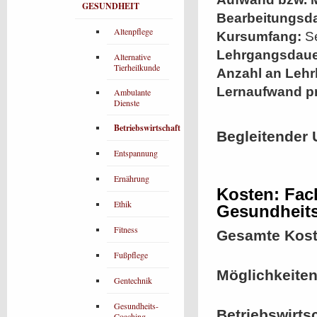
GESUNDHEIT
Bearbeitungsd
Altenpflege
Kursumfang:
Se
Lehrgangsdaue
Alternative
Tierheilkunde
Anzahl an Lehr
Lernaufwand p
Ambulante
Dienste
Betriebswirtschaft
Begleitender 
Entspannung
Ernährung
Kosten: Fach
Ethik
Gesundheit
Fitness
Gesamte Kost
Fußpflege
Möglichkeiten
Gentechnik
Gesundheits-
Betriebswirts
Coaching