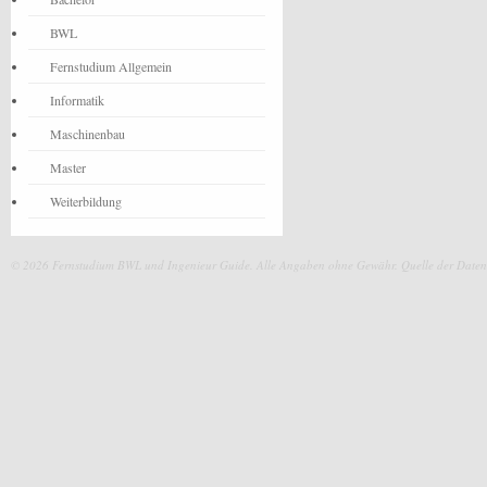
BWL
Fernstudium Allgemein
Informatik
Maschinenbau
Master
Weiterbildung
© 2026 Fernstudium BWL und Ingenieur Guide.
Alle Angaben ohne Gewähr. Quelle der Daten: