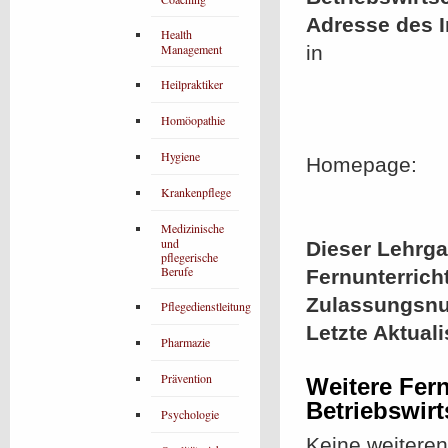
Adresse des In
Health
Management
in
Heilpraktiker
Homöopathie
Hygiene
Homepage:
Krankenpflege
Medizinische
und
Dieser Lehrgan
pflegerische
Berufe
Fernunterrich
Zulassungsn
Pflegedienstleitung
Letzte Aktual
Pharmazie
Prävention
Weitere Fern
Betriebswirt
Psychologie
Keine weitere