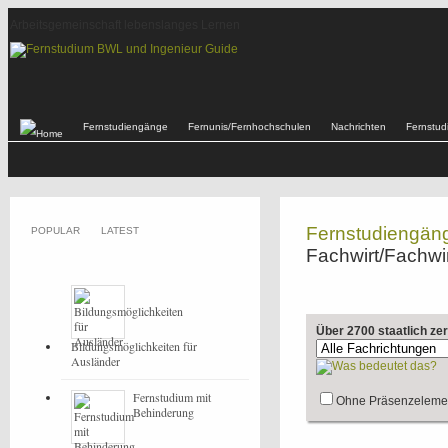
Arbeitsgemeinschaft lebenslanges Lernen
Fernstudiengänge
Fernunis/Fernhochschulen
Nachrichten
Fernstu
Fernstudiengän
POPULAR
LATEST
Fachwirt/Fachwi
Über 2700 staatlich ze
Bildungsmöglichkeiten für
Ausländer
Fernstudium mit
Ohne Präsenzeleme
Behinderung