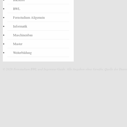
BWL
Fernstudium Allgemein
Informatik
Maschinenbau
Master
Weiterbildung
© 2026 Fernstudium BWL und Ingenieur Guide.
Alle Angaben ohne Gewähr. Quelle der Daten: