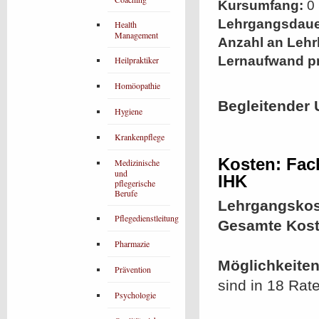
Kursumfang:
0 
Lehrgangsdaue
Health
Management
Anzahl an Lehr
Lernaufwand p
Heilpraktiker
Homöopathie
Begleitender 
Hygiene
Krankenpflege
Kosten: Fac
Medizinische
und
IHK
pflegerische
Berufe
Lehrgangskos
Pflegedienstleitung
Gesamte Kost
Pharmazie
Möglichkeiten
Prävention
sind in 18 Rat
Psychologie