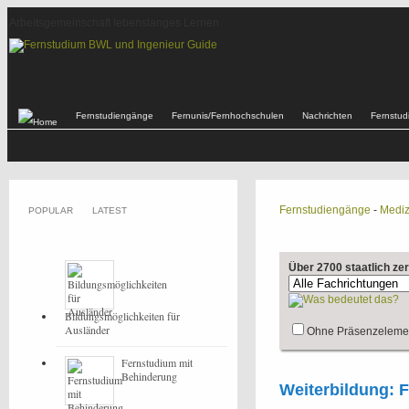
Arbeitsgemeinschaft lebenslanges Lernen
Fernstudiengänge
Fernunis/Fernhochschulen
Nachrichten
Fernstu
Fernstudiengänge
-
Mediz
POPULAR
LATEST
Über 2700 staatlich ze
Bildungsmöglichkeiten für
Ausländer
Ohne Präsenzeleme
Fernstudium mit
Behinderung
Weiterbildung: 