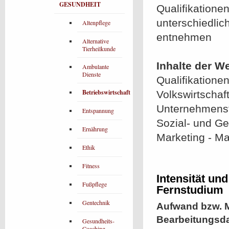
GESUNDHEIT
Qualifikatione
unterschiedlich
Altenpflege
entnehmen
Alternative
Tierheilkunde
Inhalte der W
Ambulante
Dienste
Qualifikationen
Betriebswirtschaft
Volkswirtschaf
Unternehmensf
Entspannung
Sozial- und G
Ernährung
Marketing - M
Ethik
Fitness
Intensität un
Fußpflege
Fernstudium
Gentechnik
Aufwand bzw. M
Bearbeitungsd
Gesundheits-
Coaching