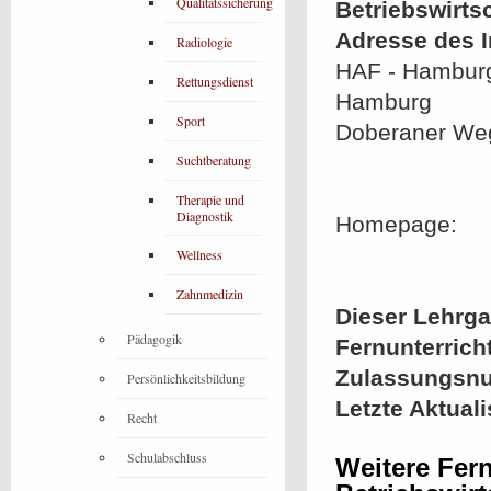
Qualitätssicherung
Betriebswirts
Adresse des In
Radiologie
HAF - Hamburg
Rettungsdienst
Hamburg
Sport
Doberaner We
Suchtberatung
Therapie und
Diagnostik
Homepage:
Wellness
Zahnmedizin
Dieser Lehrgan
Pädagogik
Fernunterrich
Zulassungsn
Persönlichkeitsbildung
Letzte Aktual
Recht
Schulabschluss
Weitere Fer