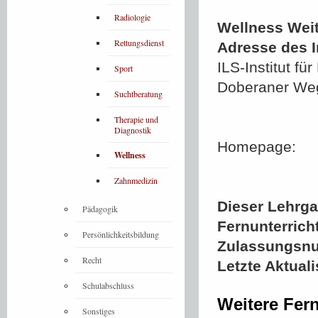
Radiologie
Wellness Wei
Rettungsdienst
Adresse des In
ILS-Institut 
Sport
Doberaner We
Suchtberatung
Therapie und
Diagnostik
Homepage:
Wellness
Zahnmedizin
Dieser Lehrgan
Pädagogik
Fernunterrich
Persönlichkeitsbildung
Zulassungsn
Recht
Letzte Aktual
Schulabschluss
Weitere Fer
Sonstiges