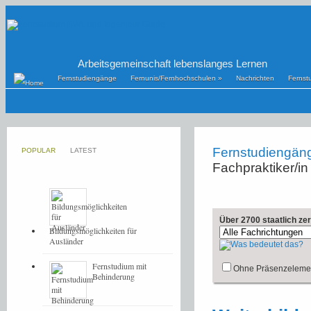
Arbeitsgemeinschaft lebenslanges Lernen
Fernstudiengänge
Fernunis/Fernhochschulen
»
Nachrichten
Fernst
Fernstudiengän
POPULAR
LATEST
Fachpraktiker/in
Über 2700 staatlich ze
Bildungsmöglichkeiten für
Ausländer
Fernstudium mit
Ohne Präsenzeleme
Behinderung