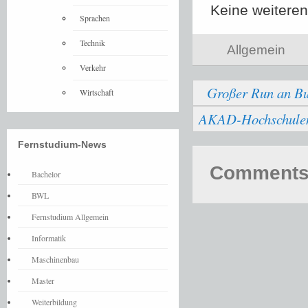
Keine weitere
Sprachen
Technik
Allgemein
Verkehr
Großer Run an Bu
Wirtschaft
AKAD-Hochschulen b
Fernstudium-News
Comments 
Bachelor
BWL
Fernstudium Allgemein
Informatik
Maschinenbau
Master
Weiterbildung