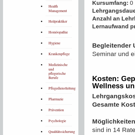
Kursumfang:
0 
Health
Lehrgangsdaue
Management
Anzahl an Lehr
Heilpraktiker
Lernaufwand p
Homöopathie
Hygiene
Begleitender 
Seminar und e
Krankenpflege
Medizinische
und
pflegerische
Kosten: Gepr
Berufe
Wellness un
Pflegedienstleitung
Lehrgangskos
Pharmazie
Gesamte Kost
Prävention
Möglichkeiten
Psychologie
sind in 14 Rat
Qualitätssicherung