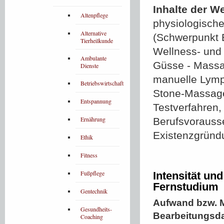
Inhalte der W
Altenpflege
physiologisch
Alternative
(Schwerpunkt B
Tierheilkunde
Wellness- und
Ambulante
Güsse - Massa
Dienste
manuelle Lymp
Betriebswirtschaft
Stone-Massage
Entspannung
Testverfahren,
Ernährung
Berufsvorauss
Existenzgründu
Ethik
Fitness
Fußpflege
Intensität un
Fernstudium
Gentechnik
Aufwand bzw. M
Gesundheits-
Bearbeitungsd
Coaching