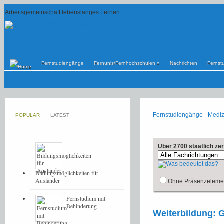
Arbeitsgemeinschaft lebenslanges Lernen
Fernstudiengänge
Fernunis/Fernhochschulen
»
Nachrichten
Fernst
Fernstudiengänge
-
Mediz
POPULAR
LATEST
Über 2700 staatlich ze
Bildungsmöglichkeiten für
Ausländer
Ohne Präsenzeleme
Fernstudium mit
Behinderung
Weiterbildung: 