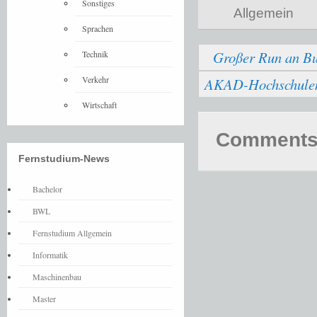
Sonstiges
Allgemein
Sprachen
Großer Run an Bu
Technik
Verkehr
AKAD-Hochschulen b
Wirtschaft
Comments 
Fernstudium-News
Bachelor
BWL
Fernstudium Allgemein
Informatik
Maschinenbau
Master