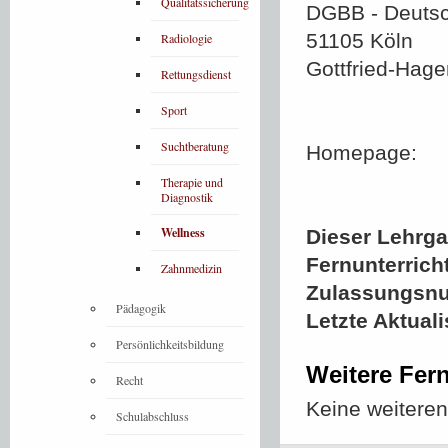
Qualitätssicherung
DGBB - Deutsch
51105 Köln
Radiologie
Gottfried-Hage
Rettungsdienst
Sport
Suchtberatung
Homepage:
Therapie und
Diagnostik
Wellness
Dieser Lehrgan
Fernunterrich
Zahnmedizin
Zulassungsn
Pädagogik
Letzte Aktual
Persönlichkeitsbildung
Weitere Fer
Recht
Keine weitere
Schulabschluss