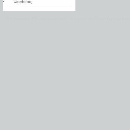
Weiterbildung
© 2026 Fernstudium BWL und Ingenieur Guide.
Alle Angaben ohne Gewähr. Quelle der Daten: