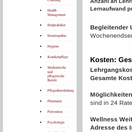
Anzahl an Lehr
Lernaufwand p
Health
Management
Heilpraktiker
Begleitender 
Wochenendsemi
Homöopathie
Hygiene
Krankenpflege
Kosten: Ges
Medizinische
Lehrgangskos
und
pflegerische
Gesamte Kost
Berufe
Pflegedienstleitung
Möglichkeiten
Pharmazie
sind in 24 Rat
Prävention
Wellness Wei
Psychologie
Adresse des In