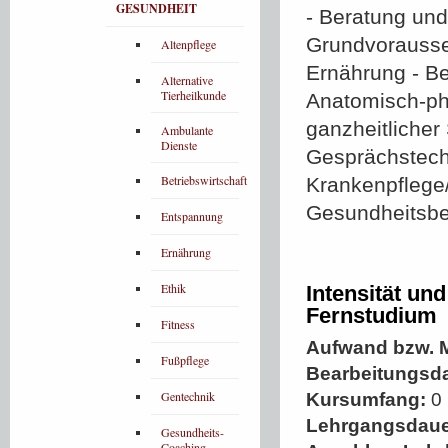
GESUNDHEIT
- Beratung un
Grundvorausse
Altenpflege
Ernährung - 
Alternative
Tierheilkunde
Anatomisch-ph
ganzheitlicher
Ambulante
Dienste
Gesprächstech
Betriebswirtschaft
Krankenpflege/
Gesundheitsbe
Entspannung
Ernährung
Ethik
Intensität un
Fernstudium
Fitness
Aufwand bzw. M
Fußpflege
Bearbeitungsd
Gentechnik
Kursumfang:
0 
Lehrgangsdaue
Gesundheits-
Coaching