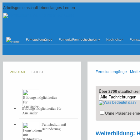
Arbeitsgemeinschaft lebenslanges Lernen
Fernstudiengänge
Fernunis/Fernhochschulen
»
Nachrichten
Fernst
Fernstudiengänge
-
Mediz
POPULAR
LATEST
Über 2700 staatlich ze
Bildungsmöglichkeiten für
Ausländer
Ohne Präsenzeleme
Fernstudium mit
Behinderung
Weiterbildung: H