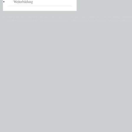
Weiterbildung
© 2026 Fernstudium BWL und Ingenieur Guide.
Alle Angaben ohne Gewähr. Quelle der Daten: