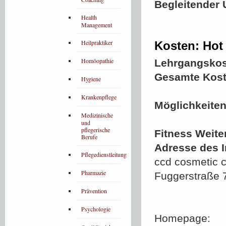
Begleitender 
Health
Management
Heilpraktiker
Kosten: Hot
Homöopathie
Lehrgangskos
Gesamte Kost
Hygiene
Krankenpflege
Möglichkeiten
Medizinische
und
pflegerische
Fitness Weite
Berufe
Adresse des In
Pflegedienstleitung
ccd cosmetic c
Pharmazie
Fuggerstraße 
Prävention
Psychologie
Homepage: