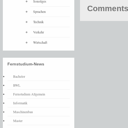
Sonstiges
Comments 
Sprachen
Technik
Verkehr
Wirtschaft
Fernstudium-News
Bachelor
BWL
Fernstudium Allgemein
Informatik
Maschinenbau
Master