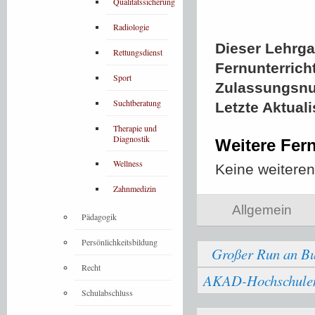
Qualitätssicherung
Radiologie
Dieser Lehrgan
Rettungsdienst
Fernunterrich
Sport
Zulassungsn
Suchtberatung
Letzte Aktual
Therapie und
Diagnostik
Weitere Fern
Wellness
Keine weitere
Zahnmedizin
Allgemein
Pädagogik
Persönlichkeitsbildung
Großer Run an Bu
Recht
AKAD-Hochschulen b
Schulabschluss