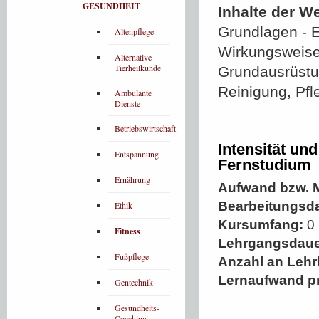
GESUNDHEIT
Inhalte der W
Grundlagen - 
Altenpflege
Wirkungsweise
Alternative
Tierheilkunde
Grundausrüstu
Reinigung, Pf
Ambulante
Dienste
Betriebswirtschaft
Intensität un
Entspannung
Fernstudium
Ernährung
Aufwand bzw. M
Bearbeitungsd
Ethik
Kursumfang:
0 
Fitness
Lehrgangsdaue
Fußpflege
Anzahl an Lehr
Lernaufwand p
Gentechnik
Gesundheits-
Coaching