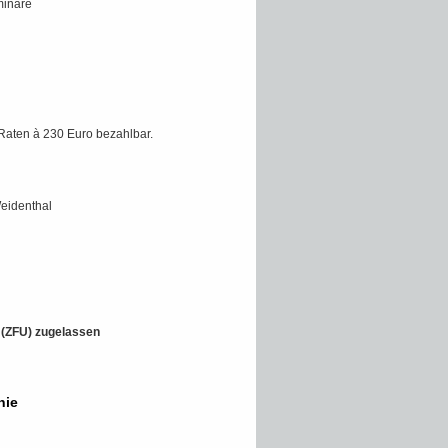
minare
Raten à 230 Euro bezahlbar.
Weidenthal
t (ZFU) zugelassen
hie