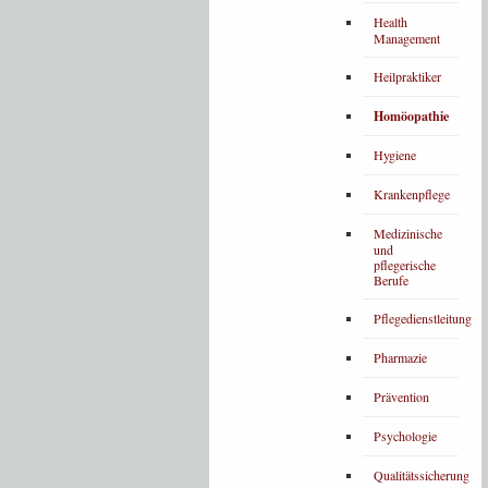
Health
Management
Heilpraktiker
Homöopathie
Hygiene
Krankenpflege
Medizinische
und
pflegerische
Berufe
Pflegedienstleitung
Pharmazie
Prävention
Psychologie
Qualitätssicherung