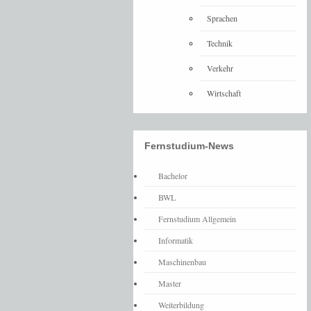
Sprachen
Technik
Verkehr
Wirtschaft
Fernstudium-News
Bachelor
BWL
Fernstudium Allgemein
Informatik
Maschinenbau
Master
Weiterbildung