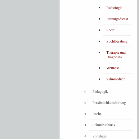
Radiologie
Rettungsdienst
Sport
Suchtberatung
Therapie und
Diagnostik
Wellness
Zahnmedizin
Pädagogik
Persönlichkeitsbildung
Recht
Schulabschluss
Sonstiges