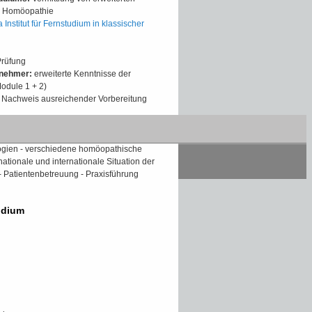
n Homöopathie
 Institut für Fernstudium in klassischer
Prüfung
lnehmer:
erweiterte Kenntnisse der
odule 1 + 2)
Nachweis ausreichender Vorbereitung
des Fernkurses:
u.a.
Mittelbearbeitung - Mittelfamilien - Miasmen
ogien - verschiedene homöopathische
ationale und internationale Situation der
 Patientenbetreuung - Praxisführung
udium