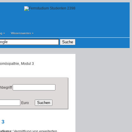
ng
»
Wissenswertes
»
Homöopathie, Modul 3
hbegriff
Euro
 3
tudiums:
Vermittlung von erweiterten