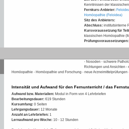
Kenntnissen der klassische
Fernkurs-Anbieter:
Feloidea
Homöopathie (Feloidea)
Sitz des Anbieters:
Abschluss:
institutsinterne 
Kursvoraussetzung für Tei
klassischen Homöopathie (M
Prüfungsvoraussetzungen:
Inhalte der Weiterbildung/
Qualifizierungsrichtlinien - 
- Nosoden - schwere Pathol
Richtungen und Ansichten - n
Homöopathie - Homöopathie und Forschung - neue Arzneimittelprüfungen -
Intensität und Aufwand für den Fernunterricht / das Fernst
Aufwand bzw. Materialien:
Modul in Form von 4 Lehrbriefen
Bearbeitungsdauer:
619 Stunden
Kursumfang:
0 Seiten
Lehrgangsdauer:
12 Monate
Anzahl an Lehrbriefen:
1
Lernaufwand pro Woche:
10 - 12 Stunden