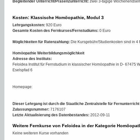
Begleitender Unterricht/Präsenzunterricht:
zwei 3-tägige Wochenendse
Kosten: Klassische Homöopathie, Modul 3
Lehrgangskosten:
920 Euro
Gesamte Kosten des Fernkurses/Fernstudiums:
0 Euro
Möglichkeiten für Ratenzahlung:
Die Kursgebühr/Studienkosten sind in 4 
Homöopathie Weiterbildungsmöglichkeit
Adresse des Instituts:
Feloidea Institut für Fernstudium in klassischer Homöopathie in D- 67475 
Eselspfad 6
Homepage:
Dieser Lehrgang ist durch die Staatliche Zentralstelle für Fernunterrich
Zulassungsnummer:
7176107
Letzte Aktualisierung des Datenbestandes:
2012-09-11
Weitere Fernkurse von Feloidea in der Kategorie Homöopat
Keine weiteren Kurse vorhanden