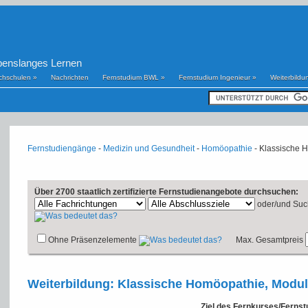
benslanges Lernen
chschulen
»
Nachrichten
Fernstudium BWL
»
Fernstudium Ingenieur
»
Weiterbildu
Fernstudiengänge
-
Medizin und Gesundheit
-
Homöopathie
- Klassische 
Über 2700 staatlich zertifizierte Fernstudienangebote durchsuchen:
oder/und
Suc
Ohne Präsenzelemente
Max. Gesamtpreis
Weiterbildung: Klassische Homöopathie, Modul
Ziel des Fernkurses/Ferns