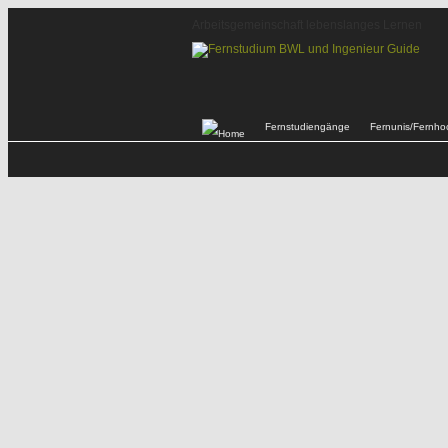
Arbeitsgemeinschaft lebenslanges Lernen
Fernstudiengänge
Fernunis/Fernho