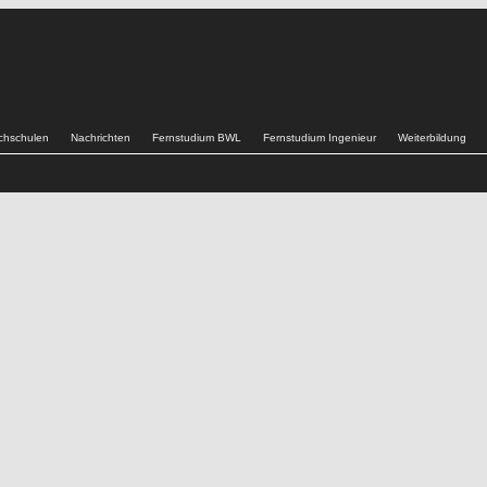
chschulen
Nachrichten
Fernstudium BWL
Fernstudium Ingenieur
Weiterbildung