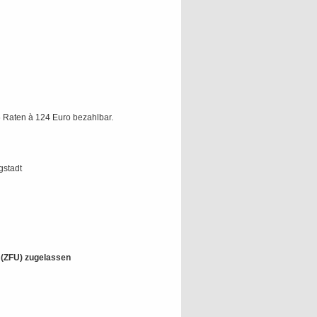
 Raten à 124 Euro bezahlbar.
gstadt
t (ZFU) zugelassen