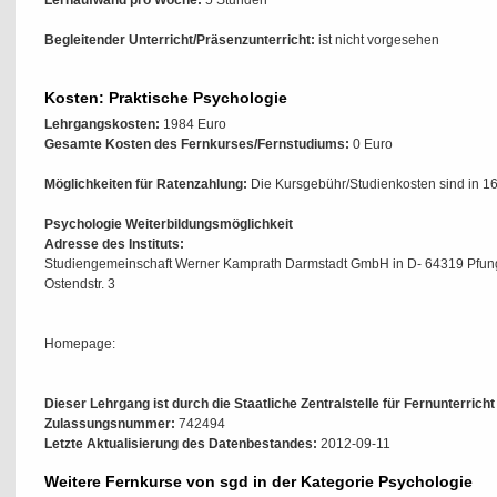
Lernaufwand pro Woche:
5 Stunden
Begleitender Unterricht/Präsenzunterricht:
ist nicht vorgesehen
Kosten: Praktische Psychologie
Lehrgangskosten:
1984 Euro
Gesamte Kosten des Fernkurses/Fernstudiums:
0 Euro
Möglichkeiten für Ratenzahlung:
Die Kursgebühr/Studienkosten sind in 16
Psychologie Weiterbildungsmöglichkeit
Adresse des Instituts:
Studiengemeinschaft Werner Kamprath Darmstadt GmbH in D- 64319 Pfun
Ostendstr. 3
Homepage:
Dieser Lehrgang ist durch die Staatliche Zentralstelle für Fernunterrich
Zulassungsnummer:
742494
Letzte Aktualisierung des Datenbestandes:
2012-09-11
Weitere Fernkurse von sgd in der Kategorie Psychologie