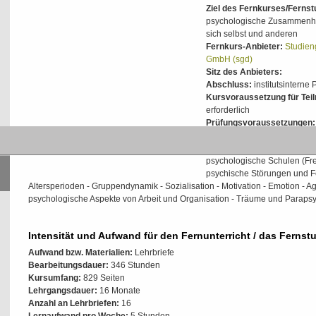
Ziel des Fernkurses/Ferns
psychologische Zusammenhä
sich selbst und anderen
Fernkurs-Anbieter:
Studien
GmbH (sgd)
Sitz des Anbieters:
Abschluss:
institutsinterne 
Kursvoraussetzung für Tei
erforderlich
Prüfungsvoraussetzungen:
Inhalte der Weiterbildung/
psychologische Schulen (Fre
psychische Störungen und Fe
Altersperioden - Gruppendynamik - Sozialisation - Motivation - Emotion - Aggr
psychologische Aspekte von Arbeit und Organisation - Träume und Paraps
Intensität und Aufwand für den Fernunterricht / das Fernst
Aufwand bzw. Materialien:
Lehrbriefe
Bearbeitungsdauer:
346 Stunden
Kursumfang:
829 Seiten
Lehrgangsdauer:
16 Monate
Anzahl an Lehrbriefen:
16