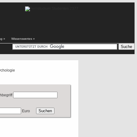
ng
»
Wissenswertes
»
ychologie
hbegriff
Euro