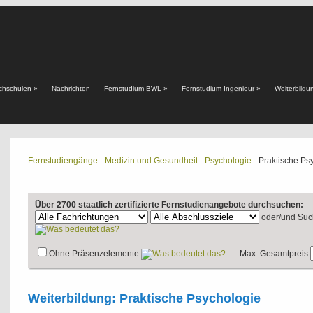
chschulen
»
Nachrichten
Fernstudium BWL
»
Fernstudium Ingenieur
»
Weiterbildu
Fernstudiengänge
-
Medizin und Gesundheit
-
Psychologie
- Praktische Ps
Über 2700 staatlich zertifizierte Fernstudienangebote durchsuchen:
oder/und
Suc
Ohne Präsenzelemente
Max. Gesamtpreis
Weiterbildung: Praktische Psychologie