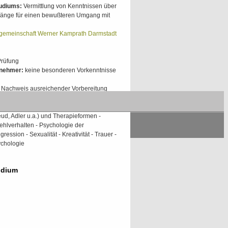
tudiums:
Vermittlung von Kenntnissen über
nge für einen bewußteren Umgang mit
gemeinschaft Werner Kamprath Darmstadt
Prüfung
lnehmer:
keine besonderen Vorkenntnisse
Nachweis ausreichender Vorbereitung
des Fernkurses:
Entwicklungstheorien -
ud, Adler u.a.) und Therapieformen -
hlverhalten - Psychologie der
ession - Sexualität - Kreativität - Trauer -
ychologie
udium