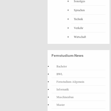
Sonstiges
Sprachen
Technik
Verkehr
Wirtschaft
Fernstudium-News
Bachelor
BWL
Fernstudium Allgemein
Informatik
Maschinenbau
Master