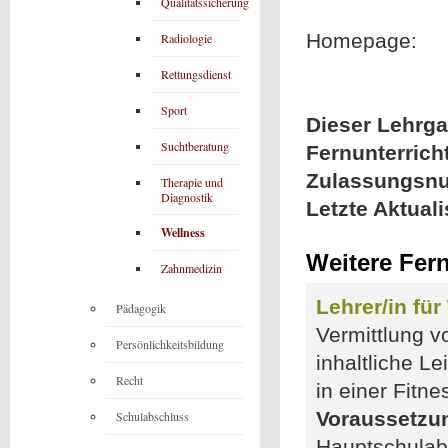
Qualitätssicherung
Homepage:
Radiologie
Rettungsdienst
Sport
Dieser Lehrgan
Suchtberatung
Fernunterrich
Zulassungsn
Therapie und
Diagnostik
Letzte Aktual
Wellness
Weitere Fer
Zahnmedizin
Lehrer/in fü
Pädagogik
Vermittlung v
Persönlichkeitsbildung
inhaltliche L
Recht
in einer Fitn
Voraussetzu
Schulabschluss
Hauptschulabs