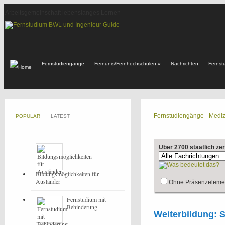
Arbeitsgemeinschaft lebenslanges Lernen
Fernstudiengänge
Fernunis/Fernhochschulen
»
Nachrichten
Fernst
Fernstudiengänge
-
Mediz
POPULAR
LATEST
Über 2700 staatlich ze
Bildungsmöglichkeiten für
Ausländer
Ohne Präsenzeleme
Fernstudium mit
Behinderung
Weiterbildung: S