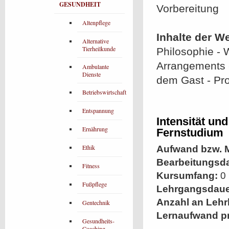
GESUNDHEIT
Vorbereitung
Altenpflege
Inhalte der W
Alternative
Tierheilkunde
Philosophie -
Arrangements -
Ambulante
Dienste
dem Gast - Pro
Betriebswirtschaft
Entspannung
Intensität un
Ernährung
Fernstudium
Ethik
Aufwand bzw. M
Bearbeitungsd
Fitness
Kursumfang:
0 
Fußpflege
Lehrgangsdaue
Anzahl an Lehr
Gentechnik
Lernaufwand p
Gesundheits-
Coaching