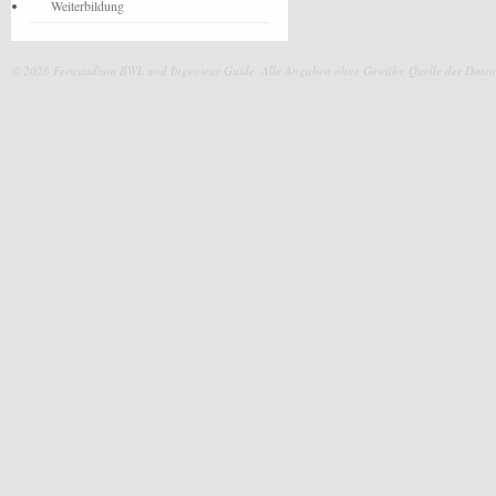
Weiterbildung
© 2026 Fernstudium BWL und Ingenieur Guide.
Alle Angaben ohne Gewähr. Quelle der Daten: