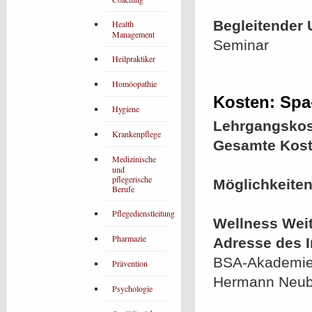
Begleitender 
Health
Management
Seminar
Heilpraktiker
Homöopathie
Kosten: Spa-
Hygiene
Lehrgangskos
Krankenpflege
Gesamte Kost
Medizinische
und
pflegerische
Möglichkeiten
Berufe
Pflegedienstleitung
Wellness Wei
Pharmazie
Adresse des In
BSA-Akademie 
Prävention
Hermann Neube
Psychologie