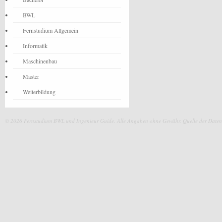
BWL
Fernstudium Allgemein
Informatik
Maschinenbau
Master
Weiterbildung
© 2026 Fernstudium BWL und Ingenieur Guide.
Alle Angaben ohne Gewähr. Quelle der Daten: