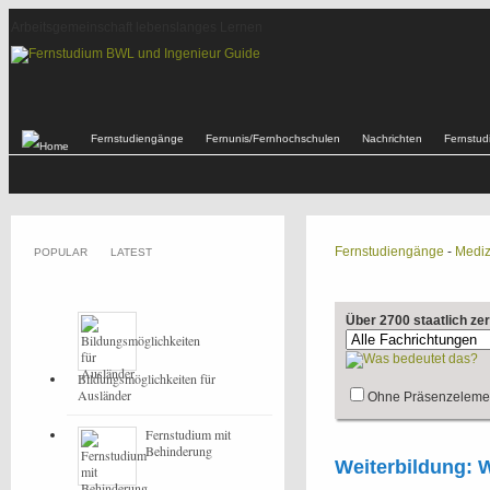
Arbeitsgemeinschaft lebenslanges Lernen
Fernstudiengänge
Fernunis/Fernhochschulen
Nachrichten
Fernstu
Fernstudiengänge
-
Mediz
POPULAR
LATEST
Über 2700 staatlich ze
Bildungsmöglichkeiten für
Ausländer
Ohne Präsenzeleme
Fernstudium mit
Behinderung
Weiterbildung: W