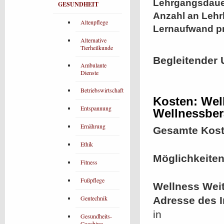
Lehrgangsdaue
GESUNDHEIT
Anzahl an Lehr
Altenpflege
Lernaufwand p
Alternative
Tierheilkunde
Begleitender 
Ambulante
Dienste
Betriebswirtschaft
Kosten: Well
Entspannung
Wellnessbera
Ernährung
Gesamte Kost
Ethik
Möglichkeiten
Fitness
Fußpflege
Wellness Wei
Gentechnik
Adresse des In
in
Gesundheits-
Coaching