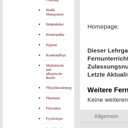
Health
Management
Heilpraktiker
Homepage:
Homöopathie
Hygiene
Dieser Lehrgan
Krankenpflege
Fernunterrich
Medizinische
Zulassungsn
und
pflegerische
Letzte Aktual
Berufe
Pflegedienstleitung
Weitere Fer
Pharmazie
Keine weitere
Prävention
Allgemein
Psychologie