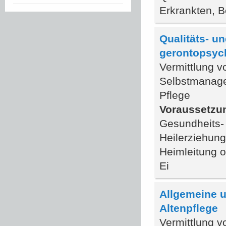
Erkrankten, B
Qualitäts- u
gerontopsych
Vermittlung v
Selbstmanage
Pflege
Voraussetzu
Gesundheits- 
Heilerziehung
Heimleitung o
Ei
Allgemeine u
Altenpflege
Vermittlung v