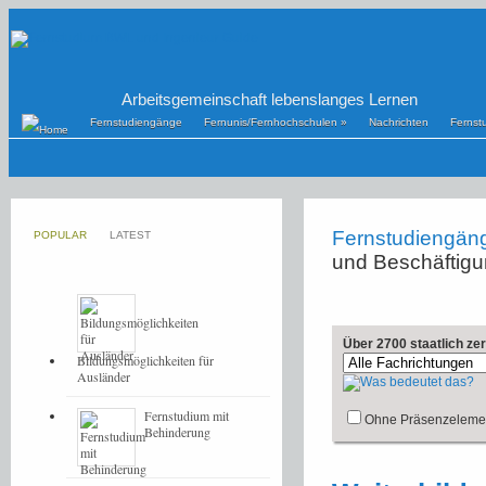
Arbeitsgemeinschaft lebenslanges Lernen
Fernstudiengänge
Fernunis/Fernhochschulen
»
Nachrichten
Fernst
Fernstudiengän
POPULAR
LATEST
und Beschäftigu
Über 2700 staatlich ze
Bildungsmöglichkeiten für
Ausländer
Fernstudium mit
Ohne Präsenzeleme
Behinderung