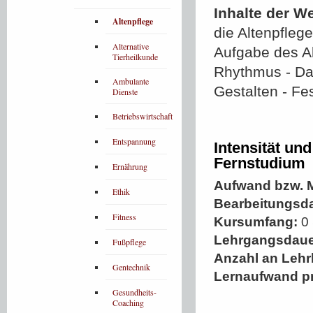
Inhalte der W
Altenpflege
die Altenpfleg
Alternative
Aufgabe des Al
Tierheilkunde
Rhythmus - Das
Ambulante
Gestalten - Fe
Dienste
Betriebswirtschaft
Entspannung
Intensität un
Fernstudium
Ernährung
Aufwand bzw. M
Ethik
Bearbeitungsd
Fitness
Kursumfang:
0 
Lehrgangsdaue
Fußpflege
Anzahl an Lehr
Gentechnik
Lernaufwand p
Gesundheits-
Coaching