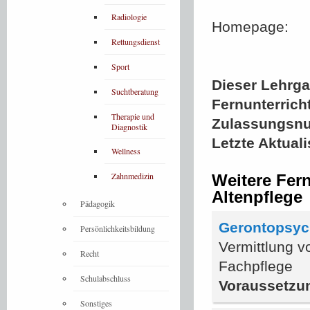
Radiologie
Homepage:
Rettungsdienst
Sport
Dieser Lehrgan
Suchtberatung
Fernunterrich
Therapie und
Zulassungsn
Diagnostik
Letzte Aktual
Wellness
Zahnmedizin
Weitere Fer
Altenpflege
Pädagogik
Gerontopsych
Persönlichkeitsbildung
Vermittlung v
Recht
Fachpflege
Schulabschluss
Voraussetzu
Sonstiges