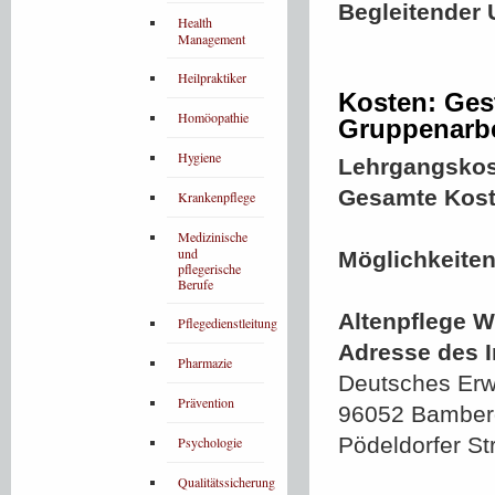
Begleitender 
Health
Management
Heilpraktiker
Kosten: Ges
Homöopathie
Gruppenarbe
Hygiene
Lehrgangskos
Gesamte Kost
Krankenpflege
Medizinische
und
Möglichkeiten
pflegerische
Berufe
Altenpflege W
Pflegedienstleitung
Adresse des In
Pharmazie
Deutsches Erw
Prävention
96052 Bamber
Pödeldorfer St
Psychologie
Qualitätssicherung