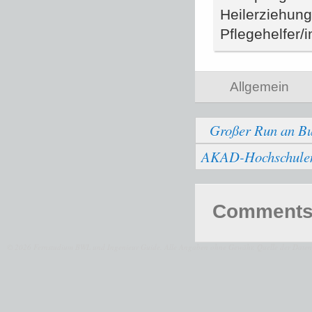
Heilerziehun
Pflegehelfer/
Allgemein
Großer Run an Bu
AKAD-Hochschulen b
Comments 
© 2026 Fernstudium BWL und Ingenieur Guide.
Alle Angaben ohne Gewähr. Quelle der Daten: