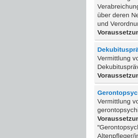
Verabreichun
über deren N
und Verordnu
Voraussetzu
Dekubituspr
Vermittlung v
Dekubitusprä
Voraussetzu
Gerontopsych
Vermittlung v
gerontopsych
Voraussetzu
"Gerontopsych
Altenpfleger/