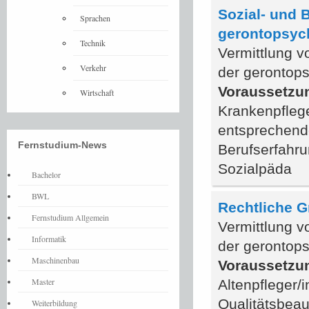
Sozial- und 
Sprachen
gerontopsych
Technik
Vermittlung v
Verkehr
der gerontops
Voraussetzu
Wirtschaft
Krankenpflege
entsprechende
Fernstudium-News
Berufserfahru
Sozialpäda
Bachelor
BWL
Rechtliche G
Fernstudium Allgemein
Vermittlung v
Informatik
der gerontops
Maschinenbau
Voraussetzu
Master
Altenpfleger/
Qualitätsbeau
Weiterbildung