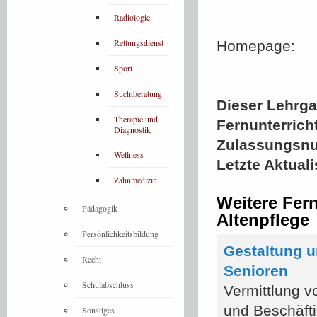
Radiologie
Rettungsdienst
Homepage:
Sport
Suchtberatung
Dieser Lehrgan
Therapie und
Fernunterrich
Diagnostik
Zulassungsn
Wellness
Letzte Aktual
Zahnmedizin
Weitere Fer
Pädagogik
Altenpflege
Persönlichkeitsbildung
Gestaltung u
Recht
Senioren
Schulabschluss
Vermittlung v
und Beschäft
Sonstiges