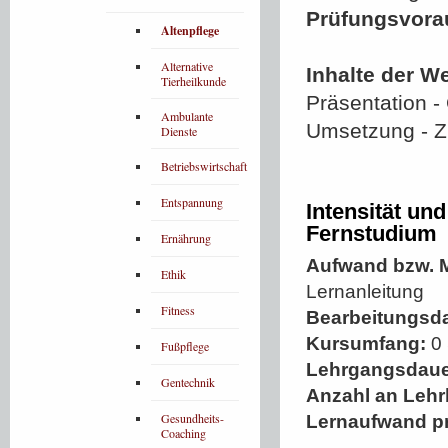
Prüfungsvora
Altenpflege
Alternative
Inhalte der W
Tierheilkunde
Präsentation - 
Ambulante
Umsetzung - Z
Dienste
Betriebswirtschaft
Entspannung
Intensität un
Fernstudium
Ernährung
Aufwand bzw. M
Ethik
Lernanleitung
Fitness
Bearbeitungsd
Kursumfang:
0 
Fußpflege
Lehrgangsdaue
Gentechnik
Anzahl an Lehr
Gesundheits-
Lernaufwand p
Coaching