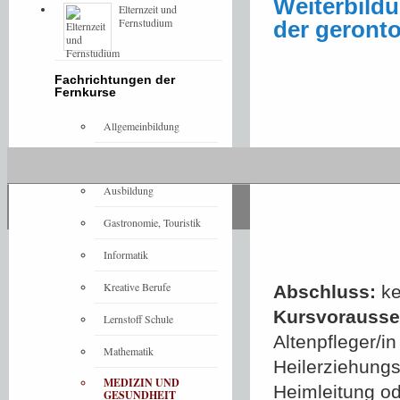
Weiterbild
Elternzeit und
Fernstudium
der geronto
Fachrichtungen der
Fernkurse
Allgemeinbildung
Architektur
Ausbildung
Gastronomie, Touristik
Informatik
Kreative Berufe
Abschluss:
ke
Kursvorausset
Lernstoff Schule
Altenpfleger/i
Mathematik
Heilerziehungs
MEDIZIN UND
Heimleitung ode
GESUNDHEIT