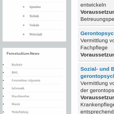
entwickeln
Sprachen
Voraussetzu
Technik
Betreuungspe
Verkehr
Gerontopsych
Wirtschaft
Vermittlung v
Fachpflege
Fernstudium-News
Voraussetzu
Bachelor
Sozial- und 
BWL
gerontopsych
Fernstudium Allgemein
Vermittlung v
Informatik
der gerontops
Maschinenbau
Voraussetzu
Krankenpflege
Master
entsprechende
Weiterbildung