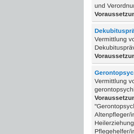
und Verordnu
Voraussetzu
Dekubituspr
Vermittlung v
Dekubitusprä
Voraussetzu
Gerontopsych
Vermittlung v
gerontopsych
Voraussetzu
"Gerontopsych
Altenpfleger/
Heilerziehun
Pflegehelfer/