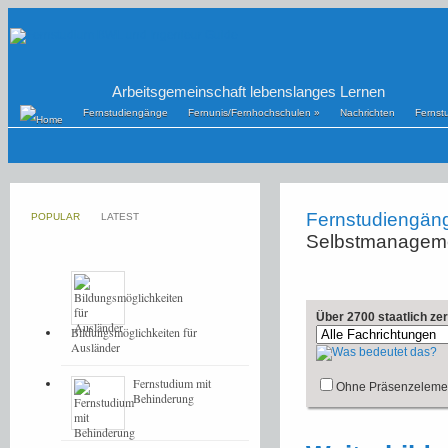
Arbeitsgemeinschaft lebenslanges Lernen
Fernstudiengänge
Fernunis/Fernhochschulen
»
Nachrichten
Fernst
Fernstudiengän
POPULAR
LATEST
Selbstmanagemen
Über 2700 staatlich ze
Bildungsmöglichkeiten für
Ausländer
Fernstudium mit
Ohne Präsenzeleme
Behinderung