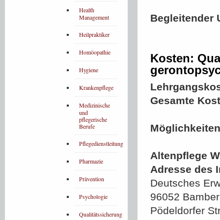
Health
Begleitender 
Management
Heilpraktiker
Homöopathie
Kosten: Qua
gerontopsyc
Hygiene
Lehrgangskos
Krankenpflege
Gesamte Kost
Medizinische
und
pflegerische
Berufe
Möglichkeiten
Pflegedienstleitung
Altenpflege W
Pharmazie
Adresse des In
Prävention
Deutsches Erw
96052 Bamber
Psychologie
Pödeldorfer St
Qualitätssicherung