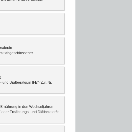
rater/in
 mit abgeschlossener
)
nd Diätberater/in IFE" (Zul. Nr.
e Ernährung in den Wechseljahren
 oder Ernährungs- und Diätberater/in