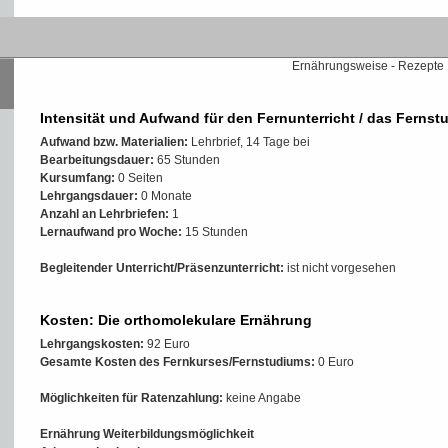
Inhalte der Weiterbildung/
orthomolekularen Ernährung 
Ernährungsweise - Rezepte
Intensität und Aufwand für den Fernunterricht / das Fernst
Aufwand bzw. Materialien:
Lehrbrief, 14 Tage bei
Bearbeitungsdauer:
65 Stunden
Kursumfang:
0 Seiten
Lehrgangsdauer:
0 Monate
Anzahl an Lehrbriefen:
1
Lernaufwand pro Woche:
15 Stunden
Begleitender Unterricht/Präsenzunterricht:
ist nicht vorgesehen
Kosten: Die orthomolekulare Ernährung
Lehrgangskosten:
92 Euro
Gesamte Kosten des Fernkurses/Fernstudiums:
0 Euro
Möglichkeiten für Ratenzahlung:
keine Angabe
Ernährung Weiterbildungsmöglichkeit