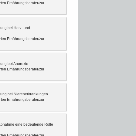
erten Ernährungsberater/zur
tung bei Herz- und
erten Ernährungsberater/zur
tung bei Anorexie
erten Ernährungsberater/zur
ratung bei Nierenerkrankungen
erten Ernährungsberater/zur
tsabnahme eine bedeutende Rolle
erten Ernährungsberater/zur