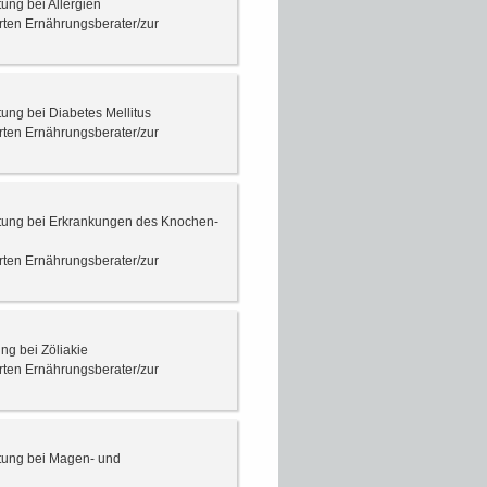
tung bei Allergien
erten Ernährungsberater/zur
tung bei Diabetes Mellitus
erten Ernährungsberater/zur
ratung bei Erkrankungen des Knochen-
erten Ernährungsberater/zur
ng bei Zöliakie
erten Ernährungsberater/zur
atung bei Magen- und