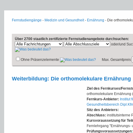
Fernstudiengänge
-
Medizin und Gesundheit
-
Ernährung
- Die orthomolek
Über 2700 staatlich zertifizierte Fernstudienangebote durchsuchen:
oder/und
Suc
Ohne Präsenzelemente
Max. Gesamtpreis
Weiterbildung: Die orthomolekulare Ernährung
Ziel des Fernkurses/Ferns
orthomolekulare Ernährung (
Fernkurs-Anbieter:
Institut
Gesundheitsbereich Dipl.Kf
Sitz des Anbieters:
Abschluss:
institutsinterne 
Kursvoraussetzung für Tei
Fernlehrgang "Ernährungs- un
Prüfungsvoraussetzungen: