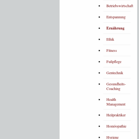
Betriebswirtschaft
Entspannung
Ernährung
Ethik
Fitness
Fußpflege
Gentechnik
Gesundheits-
Coaching
Health
Management
Heilpraktiker
Homöopathie
Hygiene