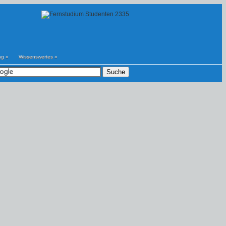
ng
»
Wissenswertes
»