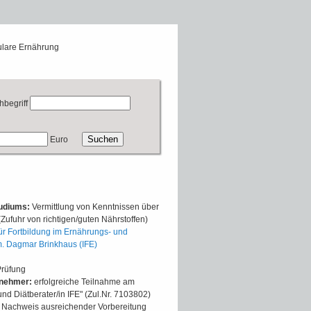
ulare Ernährung
hbegriff
Euro
tudiums:
Vermittlung von Kenntnissen über
Zufuhr von richtigen/guten Nährstoffen)
 für Fortbildung im Ernährungs- und
m. Dagmar Brinkhaus (IFE)
Prüfung
lnehmer:
erfolgreiche Teilnahme am
d Diätberater/in IFE" (Zul.Nr. 7103802)
Nachweis ausreichender Vorbereitung