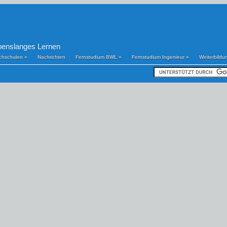
benslanges Lernen
chschulen
»
Nachrichten
Fernstudium BWL
»
Fernstudium Ingenieur
»
Weiterbildu