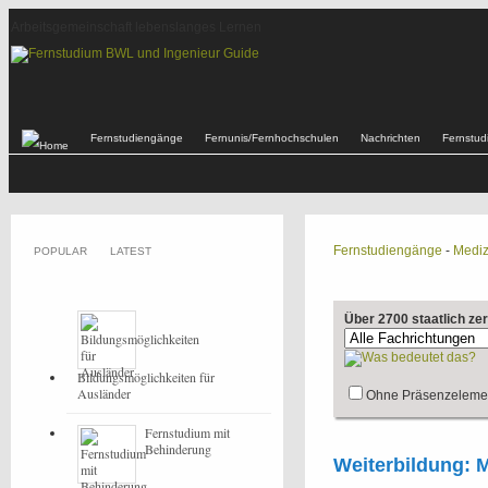
Arbeitsgemeinschaft lebenslanges Lernen
Fernstudiengänge
Fernunis/Fernhochschulen
Nachrichten
Fernstu
Fernstudiengänge
-
Mediz
POPULAR
LATEST
Über 2700 staatlich ze
Bildungsmöglichkeiten für
Ausländer
Ohne Präsenzeleme
Fernstudium mit
Behinderung
Weiterbildung: M