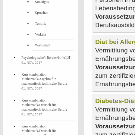
Sonstiges
Lebensbedin
Sprachen
Voraussetzu
Technik
Berufsausbil
Verkehr
Diät bei Alle
Wirtschaft
Vermittlung vo
Psychologische/r Berater/in (ALH)
Ernährungsber
01. NOV, 2017
Voraussetzu
Kurskombination
zum zertifizie
Mathematik/Algebra für
Ernährungsbe
mathematisch-technische Berufe
01. NOV, 2017
Diabetes-Diä
Kurskombination
Mathematik/Deutsch für
Vermittlung vo
mathematisch-technische Berufe
01. NOV, 2017
Ernährungsber
Voraussetzu
Kurskombination
Mathematik/Deutsch für
zum zertifizie