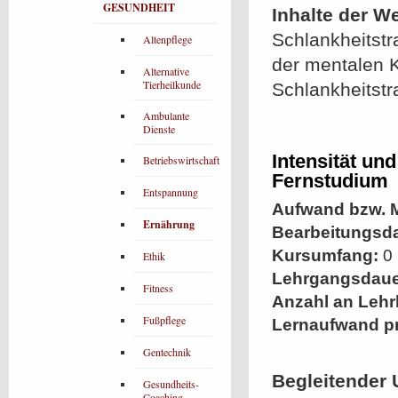
GESUNDHEIT
Inhalte der W
Schlankheitstr
Altenpflege
der mentalen K
Alternative
Tierheilkunde
Schlankheitstr
Ambulante
Dienste
Intensität un
Betriebswirtschaft
Fernstudium
Entspannung
Aufwand bzw. M
Ernährung
Bearbeitungsd
Kursumfang:
0 
Ethik
Lehrgangsdaue
Fitness
Anzahl an Lehr
Fußpflege
Lernaufwand p
Gentechnik
Begleitender 
Gesundheits-
Coaching