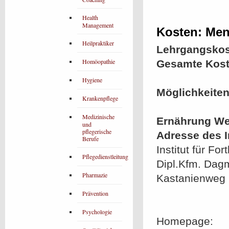
Health
Management
Kosten: Men
Heilpraktiker
Lehrgangskos
Homöopathie
Gesamte Kost
Hygiene
Möglichkeiten
Krankenpflege
Medizinische
Ernährung We
und
pflegerische
Adresse des In
Berufe
Institut für F
Pflegedienstleitung
Dipl.Kfm. Dagm
Pharmazie
Kastanienweg
Prävention
Psychologie
Homepage: