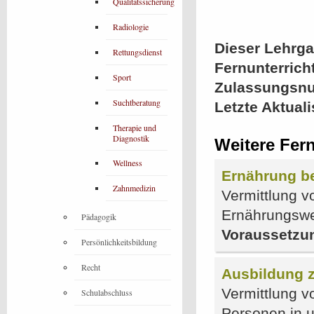
Qualitätssicherung
Radiologie
Dieser Lehrgan
Rettungsdienst
Fernunterrich
Sport
Zulassungsn
Suchtberatung
Letzte Aktual
Therapie und
Diagnostik
Weitere Fer
Wellness
Ernährung b
Zahnmedizin
Vermittlung v
Ernährungswe
Pädagogik
Voraussetzu
Persönlichkeitsbildung
Recht
Ausbildung 
Vermittlung v
Schulabschluss
Personen in u