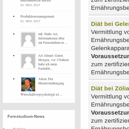
kaufmännische Berufe
01. NOV, 2017
Ernährungsbe
Produktionsmanagement
01. NOV, 2017
Diät bei Gel
Vermittlung vo
mk: Hallo Ari,
Informationen über
Ernährungsbe
ein Fernstudium in ...
Gelenkappara
Voraussetzu
Ari Ahmet: Guten
Morgen, vor 15Jahren
zum zertifizie
habe ich mein
Fachabit...
Ernährungsbe
Alicia: Der
Masterstudiengang
Diät bei Zöli
Wirtschaftswpsychologie ist ...
Vermittlung vo
Ernährungsber
Voraussetzu
Fernstudium-News
zum zertifizie
Ernährungsbe
Bachelor