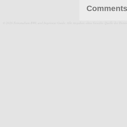
Comments 
© 2026 Fernstudium BWL und Ingenieur Guide.
Alle Angaben ohne Gewähr. Quelle der Daten: