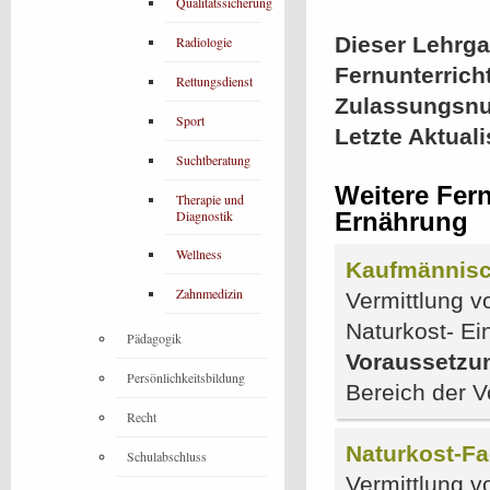
Qualitätssicherung
Dieser Lehrgan
Radiologie
Fernunterrich
Rettungsdienst
Zulassungsn
Sport
Letzte Aktual
Suchtberatung
Weitere Fer
Therapie und
Diagnostik
Ernährung
Wellness
Kaufmännisch
Zahnmedizin
Vermittlung v
Naturkost- Ei
Pädagogik
Voraussetzu
Persönlichkeitsbildung
Bereich der V
Recht
Naturkost-Fa
Schulabschluss
Vermittlung v