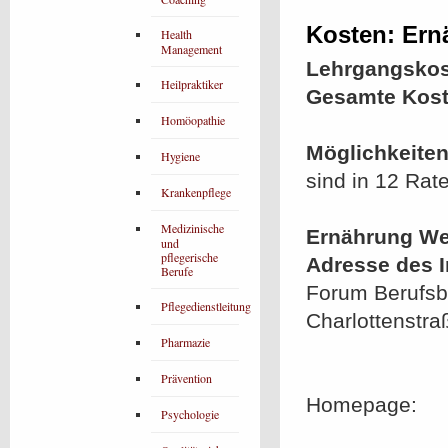
Kosten: Er
Health
Management
Lehrgangskos
Heilpraktiker
Gesamte Kost
Homöopathie
Möglichkeiten
Hygiene
sind in 12 Rat
Krankenpflege
Medizinische
Ernährung We
und
pflegerische
Adresse des In
Berufe
Forum Berufsbi
Pflegedienstleitung
Charlottenstra
Pharmazie
Prävention
Homepage:
Psychologie