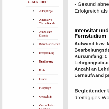
GESUNDHEIT
- Gesund abne
Erfolgreich al
Altenpflege
Alternative
Tierheilkunde
Intensität un
Ambulante
Fernstudium
Dienste
Aufwand bzw. M
Betriebswirtschaft
Bearbeitungsd
Entspannung
Kursumfang:
0 
Ernährung
Lehrgangsdaue
Anzahl an Lehr
Ethik
Lernaufwand p
Fitness
Fußpflege
Begleitender 
Gentechnik
dreitägiges W
Gesundheits-
Coaching