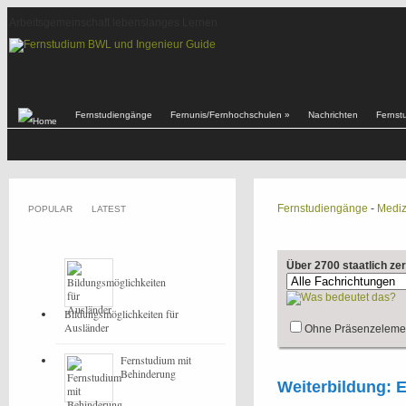
Arbeitsgemeinschaft lebenslanges Lernen
Fernstudiengänge
Fernunis/Fernhochschulen
»
Nachrichten
Fernst
Fernstudiengänge
-
Mediz
POPULAR
LATEST
Über 2700 staatlich ze
Bildungsmöglichkeiten für
Ausländer
Ohne Präsenzeleme
Fernstudium mit
Behinderung
Weiterbildung: