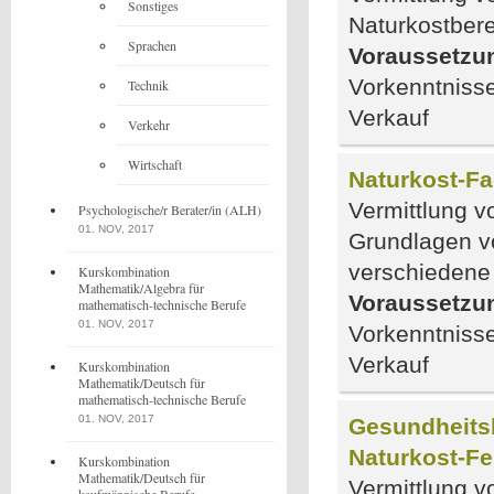
Sonstiges
Naturkostber
Sprachen
Voraussetzu
Vorkenntnisse
Technik
Verkauf
Verkehr
Wirtschaft
Naturkost-Fa
Vermittlung v
Psychologische/r Berater/in (ALH)
01. NOV, 2017
Grundlagen v
verschiedene
Kurskombination
Mathematik/Algebra für
Voraussetzu
mathematisch-technische Berufe
01. NOV, 2017
Vorkenntnisse
Verkauf
Kurskombination
Mathematik/Deutsch für
mathematisch-technische Berufe
01. NOV, 2017
Gesundheitsb
Naturkost-F
Kurskombination
Mathematik/Deutsch für
Vermittlung v