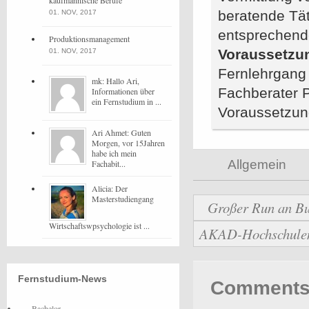
kaufmännische Berufe
beratende Tät
01. NOV, 2017
entsprechend
Produktionsmanagement
Voraussetzu
01. NOV, 2017
Fernlehrgang 
mk: Hallo Ari,
Fachberater 
Informationen über
ein Fernstudium in ...
Voraussetzun
Ari Ahmet: Guten
Morgen, vor 15Jahren
habe ich mein
Allgemein
Fachabit...
Alicia: Der
Masterstudiengang
Großer Run an Bu
Wirtschaftswpsychologie ist ...
AKAD-Hochschulen b
Fernstudium-News
Comments 
Bachelor