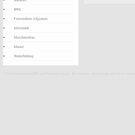
BWL
Fernstudium Allgemein
Informatik
Maschinenbau
Master
Weiterbildung
© 2026 Fernstudium BWL und Ingenieur Guide.
Alle Angaben ohne Gewähr. Quelle der Daten: