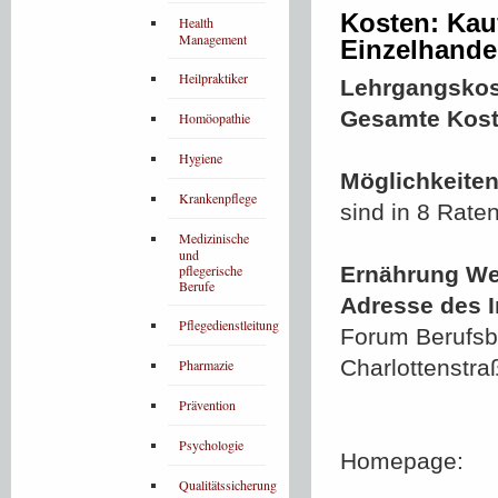
Kosten: Kau
Health
Management
Einzelhande
Heilpraktiker
Lehrgangskos
Gesamte Kost
Homöopathie
Hygiene
Möglichkeiten
Krankenpflege
sind in 8 Rate
Medizinische
und
pflegerische
Ernährung We
Berufe
Adresse des In
Pflegedienstleitung
Forum Berufsbi
Charlottenstra
Pharmazie
Prävention
Psychologie
Homepage:
Qualitätssicherung