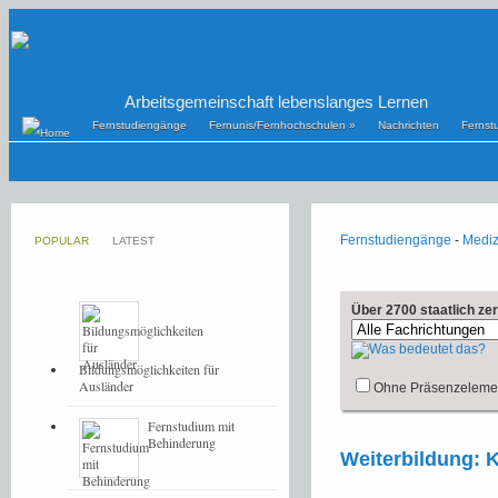
Arbeitsgemeinschaft lebenslanges Lernen
Fernstudiengänge
Fernunis/Fernhochschulen
»
Nachrichten
Fernst
Fernstudiengänge
-
Mediz
POPULAR
LATEST
Über 2700 staatlich ze
Bildungsmöglichkeiten für
Ausländer
Ohne Präsenzeleme
Fernstudium mit
Behinderung
Weiterbildung: 