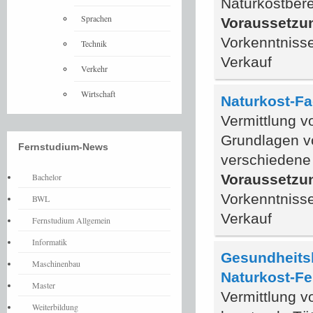
Naturkostber
Sprachen
Voraussetzu
Vorkenntnisse
Technik
Verkauf
Verkehr
Wirtschaft
Naturkost-Fa
Vermittlung v
Grundlagen v
Fernstudium-News
verschiedene
Bachelor
Voraussetzu
Vorkenntnisse
BWL
Verkauf
Fernstudium Allgemein
Informatik
Gesundheitsb
Maschinenbau
Naturkost-F
Master
Vermittlung v
Weiterbildung