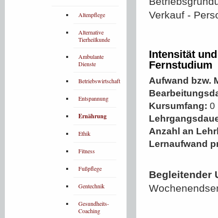
Betriebsgründ
Verkauf - Per
Altenpflege
Alternative
Tierheilkunde
Intensität un
Ambulante
Fernstudium
Dienste
Aufwand bzw. M
Betriebswirtschaft
Bearbeitungsd
Entspannung
Kursumfang:
0 
Ernährung
Lehrgangsdaue
Anzahl an Lehr
Ethik
Lernaufwand p
Fitness
Fußpflege
Begleitender 
Gentechnik
Wochenendsemi
Gesundheits-
Coaching