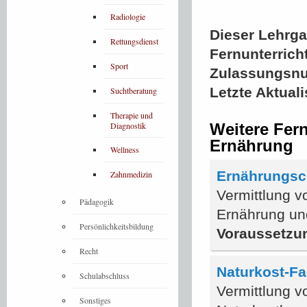
Radiologie
Dieser Lehrgan
Rettungsdienst
Fernunterrich
Sport
Zulassungsn
Letzte Aktual
Suchtberatung
Therapie und
Diagnostik
Weitere Fer
Ernährung
Wellness
Ernährungs
Zahnmedizin
Vermittlung 
Pädagogik
Ernährung un
Persönlichkeitsbildung
Voraussetzu
Recht
Naturkost-Fa
Schulabschluss
Vermittlung v
Sonstiges