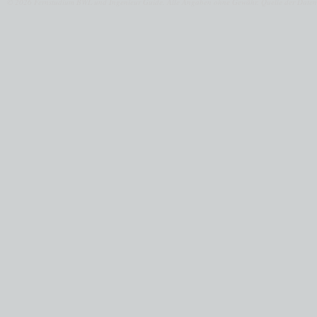
© 2026 Fernstudium BWL und Ingenieur Guide.
Alle Angaben ohne Gewähr. Quelle der Daten: