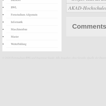
AKAD-Hochschulen b
BWL
Fernstudium Allgemein
Informatik
Comments 
Maschinenbau
Master
Weiterbildung
© 2026 Fernstudium BWL und Ingenieur Guide.
Alle Angaben ohne Gewähr. Quelle der Daten: