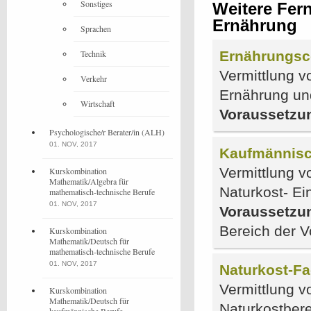
Sonstiges
Weitere Fer
Ernährung
Sprachen
Technik
Ernährungs
Vermittlung 
Verkehr
Ernährung un
Wirtschaft
Voraussetzu
Psychologische/r Berater/in (ALH)
01. NOV, 2017
Kaufmännisch
Vermittlung v
Kurskombination
Mathematik/Algebra für
Naturkost- Ei
mathematisch-technische Berufe
01. NOV, 2017
Voraussetzu
Bereich der V
Kurskombination
Mathematik/Deutsch für
mathematisch-technische Berufe
01. NOV, 2017
Naturkost-Fa
Vermittlung v
Kurskombination
Mathematik/Deutsch für
Naturkostber