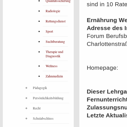
Qualitätssicherung
sind in 10 Rat
Radiologie
Ernährung We
Rettungsdienst
Adresse des In
Sport
Forum Berufsbi
Suchtberatung
Charlottenstra
Therapie und
Diagnostik
Wellness
Homepage:
Zahnmedizin
Pädagogik
Dieser Lehrgan
Persönlichkeitsbildung
Fernunterrich
Zulassungsn
Recht
Letzte Aktual
Schulabschluss