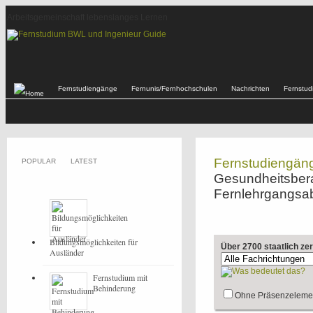
Arbeitsgemeinschaft lebenslanges Lernen
Fernstudiengänge
Fernunis/Fernhochschulen
Nachrichten
Fernstu
Fernstudiengän
POPULAR
LATEST
Gesundheitsberat
Fernlehrgangsa
Bildungsmöglichkeiten für
Über 2700 staatlich ze
Ausländer
Fernstudium mit
Behinderung
Ohne Präsenzeleme