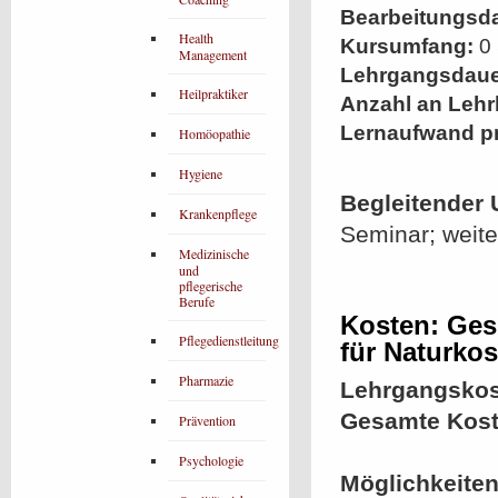
Bearbeitungsd
Health
Kursumfang:
0 
Management
Lehrgangsdaue
Heilpraktiker
Anzahl an Lehr
Lernaufwand p
Homöopathie
Hygiene
Begleitender 
Krankenpflege
Seminar; weite
Medizinische
und
pflegerische
Berufe
Kosten: Ges
Pflegedienstleitung
für Naturko
Pharmazie
Lehrgangskos
Gesamte Kost
Prävention
Psychologie
Möglichkeiten