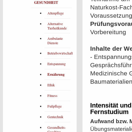
GESUNDHEIT
Naturkost-Fac
Altenpflege
Voraussetzung
Prüfungsvora
Alternative
Tierheilkunde
Vorbereitung
Ambulante
Dienste
Inhalte der W
Betriebswirtschaft
- Entspannung
Entspannung
Gesprächsführu
Medizinische 
Ernährung
Baumaterialien
Ethik
Fitness
Intensität un
Fußpflege
Fernstudium
Gentechnik
Aufwand bzw. M
Gesundheits-
Übungsmaterial
Coaching