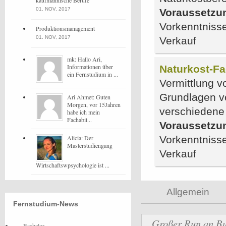
kaufmännische Berufe
01. NOV, 2017
Voraussetzu
Vorkenntnisse
Produktionsmanagement
01. NOV, 2017
Verkauf
mk: Hallo Ari,
Informationen über
Naturkost-Fa
ein Fernstudium in ...
Vermittlung v
Grundlagen v
Ari Ahmet: Guten
Morgen, vor 15Jahren
verschiedene
habe ich mein
Fachabit...
Voraussetzu
Alicia: Der
Vorkenntnisse
Masterstudiengang
Verkauf
Wirtschaftswpsychologie ist ...
Allgemein
Fernstudium-News
Großer Run an Bu
Bachelor